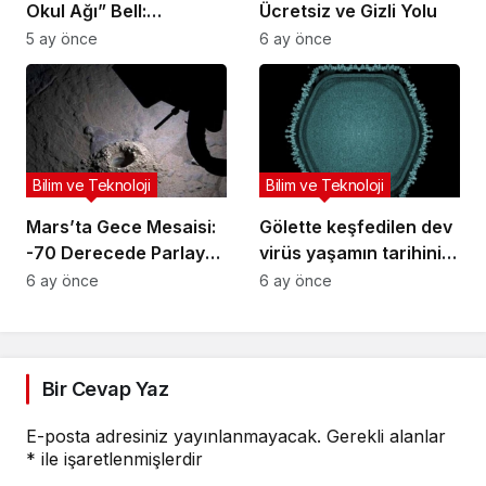
Okul Ağı” Bell:
Ücretsiz ve Gizli Yolu
Mahkeme Belgeleriyle
5 ay önce
6 ay önce
Gelen İtiraflar
Bilim ve Teknoloji
Bilim ve Teknoloji
Mars’ta Gece Mesaisi:
Gölette keşfedilen dev
-70 Derecede Parlayan
virüs yaşamın tarihini
“Göz”
değiştirebilir
6 ay önce
6 ay önce
Bir Cevap Yaz
E-posta adresiniz yayınlanmayacak.
Gerekli alanlar
*
ile işaretlenmişlerdir