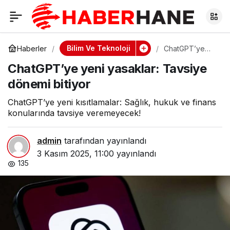
ChatGPT’ye yeni
0
yasaklar: Tavsiye
Bilim Ve Teknoloji
Haberler
ChatGPT’ye
yeni yasaklar:
ChatGPT’ye yeni yasaklar: Tavsiye
Tavsiye
dönemi bitiyor
dönemi bitiyor
dönemi bitiyor
ChatGPT’ye yeni kısıtlamalar: Sağlık, hukuk ve finans
konularında tavsiye veremeyecek!
admin
tarafından yayınlandı
3 Kasım 2025, 11:00
yayınlandı
135