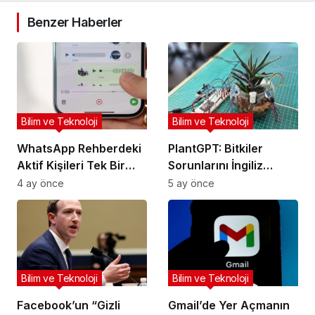
Benzer Haberler
Bilim ve Teknoloji
Bilim ve Teknoloji
WhatsApp Rehberdeki
PlantGPT: Bitkiler
Aktif Kişileri Tek Bir
Sorunlarını İngiliz
Ekranda Listeleyecek
Aksanıyla Anlatıyor
4 ay önce
5 ay önce
Bilim ve Teknoloji
Bilim ve Teknoloji
Facebook’un “Gizli
Gmail’de Yer Açmanın