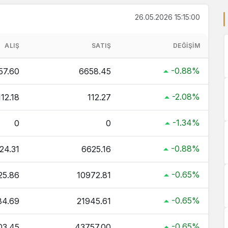
26.05.2026 15:15:00
ALIŞ
SATIŞ
DEĞIŞIM
-0.88%
57.60
6658.45
-2.08%
112.18
112.27
-1.34%
0
0
-0.88%
24.31
6625.16
-0.65%
25.86
10972.81
-0.65%
84.69
21945.61
-0.65%
03.45
43757.00