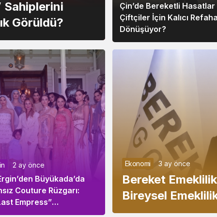
Sahiplerini
Çin’de Bereketli Hasatlar
Çiftçiler İçin Kalıcı Refah
ık Görüldü?
Dönüşüyor?
Ekonomi
3 ay önce
in
2 ay önce
Bereket Emeklilik
Ergin’den Büyükada’da
sız Couture Rüzgarı:
Bireysel Emeklilik
Last Empress”
iyonu Tanıtıldı