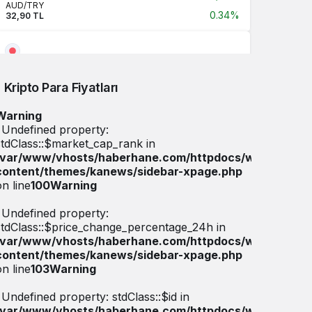
AUD/TRY
0.34%
32,90 TL
JPY/TRY
0,00 TL
Kripto Para Fiyatları
Warning
CNY/TRY
: Undefined property:
0.46%
6,77 TL
stdClass::$market_cap_rank in
/var/www/vhosts/haberhane.com/httpdocs/wp-
content/themes/kanews/sidebar-xpage.php
on line
100
Warning
: Undefined property:
stdClass::$price_change_percentage_24h in
/var/www/vhosts/haberhane.com/httpdocs/wp-
content/themes/kanews/sidebar-xpage.php
on line
103
Warning
: Undefined property: stdClass::$id in
/var/www/vhosts/haberhane.com/httpdocs/wp-