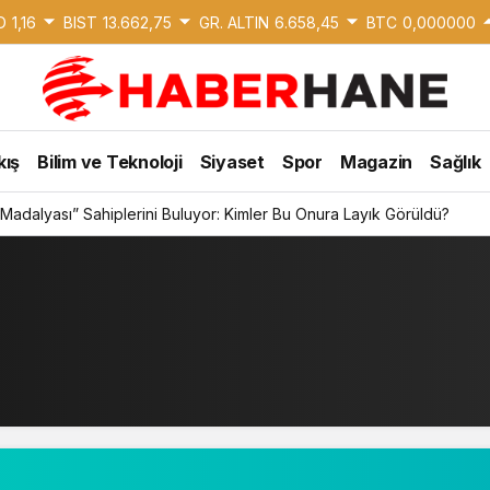
D
1,16
BIST
13.662,75
GR. ALTIN
6.658,45
BTC
0,000000
kış
Bilim ve Teknoloji
Siyaset
Spor
Magazin
Sağlık
Madalyası” Sahiplerini Buluyor: Kimler Bu Onura Layık Görüldü?