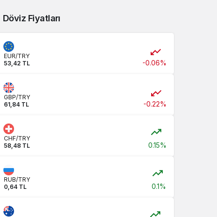
Döviz Fiyatları
EUR/TRY
-0.06%
53,42 TL
GBP/TRY
-0.22%
61,84 TL
CHF/TRY
0.15%
58,48 TL
RUB/TRY
0.1%
0,64 TL