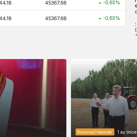
-0.65%
44.18
45367.68
-0.65%
44.18
45367.68
Kurumsal Haberler
1 ay önce