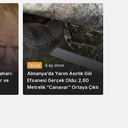
stdClass::$market_cap_rank in
/var/www/vhosts/haberhane.com/httpdocs/wp-
content/themes/kanews/sidebar-xpage.php
on line
100
Warning
: Undefined property:
stdClass::$price_change_percentage_24h in
/var/www/vhosts/haberhane.com/httpdocs/wp-
content/themes/kanews/sidebar-xpage.php
on line
103
Warning
Dünya
4 ay önce
: Undefined property: stdClass::$id in
aharı:
Almanya’da Yarım Asırlık Göl
/var/www/vhosts/haberhane.com/httpdocs/wp-
content/themes/kanews/sidebar-xpage.php
ar ve
Efsanesi Gerçek Oldu: 2,60
on line
110
Deprecated
Metrelik “Canavar” Ortaya Çıktı
: strtolower(): Passing null to parameter #1
($string) of type string is deprecated in
/var/www/vhosts/haberhane.com/httpdocs/wp-
content/themes/kanews/sidebar-xpage.php
on line
110
Warning