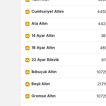
Cumhuriyet Altını
445
Ata Altın
442
14 Ayar Altın
38
18 Ayar Altın
48
22 Ayar Bilezik
61
İkibuçuk Altın
1072
Beşli Altın
2171
Gremse Altın
1072