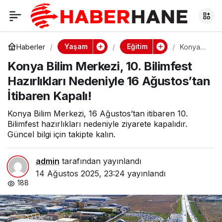
Konya Bilim Merkezi,
0
10. Bilimfest
Yaşam
Eğitim
Haberler
Konya
Bilim
Konya Bilim Merkezi, 10. Bilimfest
Merkezi,
Hazırlıkları Nedeniyle
10.
Hazırlıkları Nedeniyle 16 Ağustos’tan
Bilimfest
Hazırlıkla
İtibaren Kapalı!
16 Ağustos’tan
rı
Nedeniyl
Konya Bilim Merkezi, 16 Ağustos’tan itibaren 10.
e 16
İtibaren Kapalı!
Ağustos’
Bilimfest hazırlıkları nedeniyle ziyarete kapalıdır.
tan
Güncel bilgi için takipte kalın.
İtibaren
Kapalı!
admin
tarafından yayınlandı
14 Ağustos 2025, 23:24
yayınlandı
188