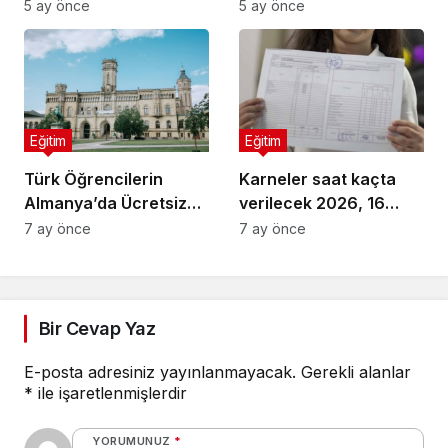
Programı 2026
Neden Önemli?
5 ay önce
5 ay önce
Sezonunda Rekor
Katılımla Genişliyor
Eğitim
Eğitim
Türk Öğrencilerin
Karneler saat kaçta
Almanya’da Ücretsiz
verilecek 2026, 16
Eğitim ve Kariyer
Ocak okullar yarım gün
7 ay önce
7 ay önce
Fırsatlarına Yönelişi
mü?
Bir Cevap Yaz
E-posta adresiniz yayınlanmayacak.
Gerekli alanlar
*
ile işaretlenmişlerdir
YORUMUNUZ
*