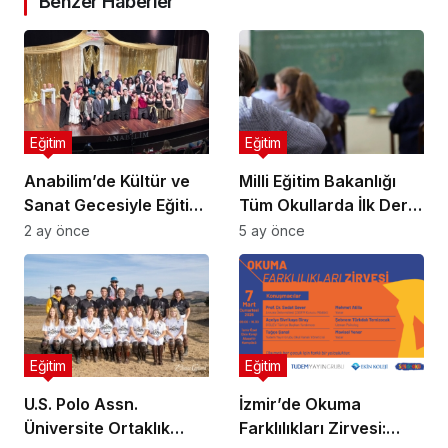
Benzer Haberler
Eğitim
Eğitim
Anabilim’de Kültür ve
Milli Eğitim Bakanlığı
Sanat Gecesiyle Eğitim
Tüm Okullarda İlk Dersi
Yılı Sona Erdi
Finansal Okuryazarlığa
2 ay önce
5 ay önce
Ayırdı
Eğitim
Eğitim
U.S. Polo Assn.
İzmir’de Okuma
Üniversite Ortaklık
Farklılıkları Zirvesi: