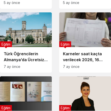
Programı 2026
Neden Önemli?
5 ay önce
5 ay önce
Sezonunda Rekor
Katılımla Genişliyor
Eğitim
Eğitim
Türk Öğrencilerin
Karneler saat kaçta
Almanya’da Ücretsiz
verilecek 2026, 16
Eğitim ve Kariyer
Ocak okullar yarım
7 ay önce
7 ay önce
Fırsatlarına Yönelişi
gün mü?
Eğitim
Eğitim