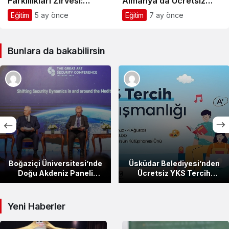
Farklılıkları Zirvesi:
Almanya’da Ücretsiz
Neden Önemli?
Eğitim ve Kariyer
Eğitim
5 ay önce
Eğitim
7 ay önce
Fırsatlarına Yönelişi
Bunlara da bakabilirsin
Boğaziçi Üniversitesi’nde
Üsküdar Belediyesi’nden
Doğu Akdeniz Paneli
Ücretsiz YKS Tercih
Düzenlendi
Danışmanlığı Hizmeti
Yeni Haberler