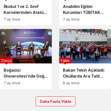
İlkokul 1 ve 2. Sınıf
Anabilim Eğitim
Karnelerinden Atatürk
Kurumları TÜBİTAK
Görseli Kaldırıldı
Bilim Olimpiyatları’nda
7 ay önce
7 ay önce
Dört Madalya Kazandı
Dünya
Eğitim
Boğaziçi
Bakan Tekin Açıkladı:
Üniversitesi’nde Doğu
Okullarda Ara Tatil
Akdeniz Paneli
Kalkabilir
7 ay önce
8 ay önce
Düzenlendi
Daha Fazla Yükle