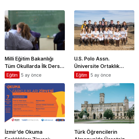
Milli Eğitim Bakanlığı
U.S. Polo Assn.
Tüm Okullarda İlk Dersi
Üniversite Ortaklık
Finansal Okuryazarlığa
Programı 2026
Eğitim
5 ay önce
Eğitim
5 ay önce
Ayırdı
Sezonunda Rekor
Katılımla Genişliyor
İzmir’de Okuma
Türk Öğrencilerin