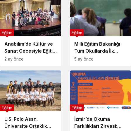
Eğitim
Eğitim
Anabilim’de Kültür ve
Milli Eğitim Bakanlığı
Sanat Gecesiyle Eğitim
Tüm Okullarda İlk
Yılı Sona Erdi
Dersi Finansal
2 ay önce
5 ay önce
Okuryazarlığa Ayırdı
Eğitim
Eğitim
U.S. Polo Assn.
İzmir’de Okuma
Üniversite Ortaklık
Farklılıkları Zirvesi: