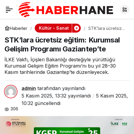
STK’lara ücretsiz
0
eğitim: Kurumsal
Kültür - Sanat
Haberler
STK’lara ücretsiz
eğitim: Kurumsal
STK’lara ücretsiz eğitim: Kurumsal
Gelişim Programı
Gelişim Programı
Gaziantep’te
Gelişim Programı Gaziantep’te
Gaziantep’te
İLKE Vakfı, İçişleri Bakanlığı desteğiyle yürüttüğü
Kurumsal Gelişim Eğitim Programı’nı bu yıl 28–30
Kasım tarihlerinde Gaziantep’te düzenleyecek.
admin
tarafından yayınlandı
5 Kasım 2025, 13:32
yayınlandı
5 Kasım 2025,
10:32
güncellendi
306