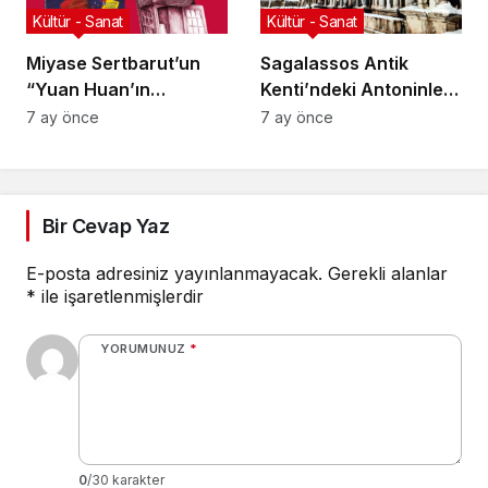
Kültür - Sanat
Kültür - Sanat
Miyase Sertbarut’un
Sagalassos Antik
“Yuan Huan’ın
Kenti’ndeki Antoninler
Kulübesi” Berlin Film
Çeşmesi Orijinal
7 ay önce
7 ay önce
Festivali’nde Seçildi
Dokusuyla Restore
Ediliyor
Bir Cevap Yaz
E-posta adresiniz yayınlanmayacak.
Gerekli alanlar
*
ile işaretlenmişlerdir
YORUMUNUZ
*
0
/30 karakter