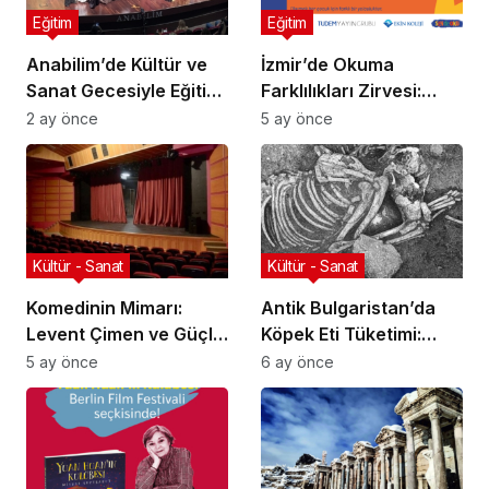
Eğitim
Eğitim
Anabilim’de Kültür ve
İzmir’de Okuma
Sanat Gecesiyle Eğitim
Farklılıkları Zirvesi:
Yılı Sona Erdi
Neden Önemli?
2 ay önce
5 ay önce
Kültür - Sanat
Kültür - Sanat
Komedinin Mimarı:
Antik Bulgaristan’da
Levent Çimen ve Güçlü
Köpek Eti Tüketimi:
Mizahın Formülü
Yokluk Değil Ritüel
5 ay önce
6 ay önce