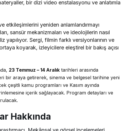
materyaller, bir dizi video enstalasyonu ve anlatımla
 ve etkileşimlerini yeniden anlamlandırmayı
ları, sansür mekanizmaları ve ideolojilerin nasıl
z yapılıyor. Sergi, filmin farklı versiyonlarının ve
taya koyarak, izleyicilere eleştirel bir bakış açısı
nda,
23 Temmuz – 14 Aralık
tarihleri arasında
nleri bir araya getirerek, sinema ve belgesel tarihine yeni
ecek çeşitli kamu programları ve Kasım ayında
derinlemesine içerik sağlayacak. Program detayları ve
rulacak.
lar Hakkında
 araştırmacı. Mekânsal ve görsel incelemeleri,