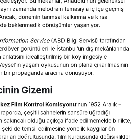
çekleşiyor. Bu mekânlar, Anadolu’nun geleneksel
n, aynı zamanda melodram temasıyla iç içe geçmiş
 Ancak, dönemin tarımsal kalkınma ve kırsal
ilmde beklenmedik dönüşümler yaşanıyor.
Information Service
(ABD Bilgi Servisi) tarafından
erdöver görüntüleri ile İstanbul’un dış mekânlarında
anlatısını idealleştirilmiş bir köy imgesiyle
 Veysel’in yaşam öyküsünün ön plana çıkarılmasının
tan bir propaganda aracına dönüşüyor.
cinin Gizemi
kez Film Kontrol Komisyonu
’nun 1952 Aralık –
 raporda, çeşitli sahnelerin sansüre uğradığı
rin sakıncalı olduğu açıkça ifade edilmemekle birlikte,
 şekilde temsil edilmesine yönelik kaygılar ön
ararları doğrultusunda, film kurgusunda değişiklikler