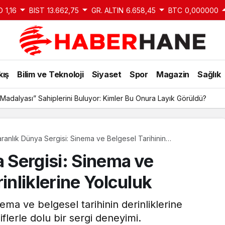
D
1,16
BIST
13.662,75
GR. ALTIN
6.658,45
BTC
0,000000
kış
Bilim ve Teknoloji
Siyaset
Spor
Magazin
Sağlık
Madalyası” Sahiplerini Buluyor: Kimler Bu Onura Layık Görüldü?
Karanlık Dünya Sergisi: Sinema ve Belgesel Tarihinin
erine Yolculuk
a Sergisi: Sinema ve
inliklerine Yolculuk
nema ve belgesel tarihinin derinliklerine
flerle dolu bir sergi deneyimi.