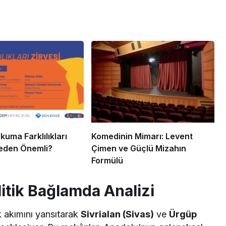
kuma Farklılıkları
Komedinin Mimarı: Levent
Neden Önemli?
Çimen ve Güçlü Mizahın
Formülü
itik Bağlamda Analizi
k akımını yansıtarak
Sivrialan (Sivas)
ve
Ürgüp