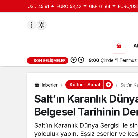
USD
45,91
EURO
53,42
GBP
61,84
EURO/US
A
9:00
Çin’de “1 Temmuz 
SON GELIŞMELER
du
u seçin.
Kültür - Sanat
Haberler
Salt’ın 
Derinlikl
Salt’ın Karanlık Düny
seçin.
Belgesel Tarihinin Der
u
Salt’ın Karanlık Dünya Sergisi ile si
 seçin.
yolculuk yapın. Eşsiz eserler ve keşi