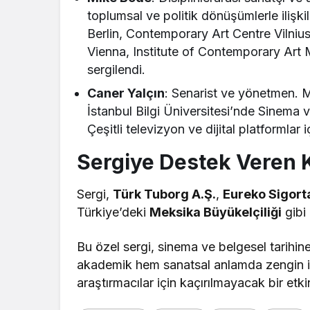
toplumsal ve politik dönüşümlerle ilişki
Berlin, Contemporary Art Centre Vilni
Vienna, Institute of Contemporary Art M
sergilendi.
Caner Yalçın
: Senarist ve yönetmen. 
İstanbul Bilgi Üniversitesi’nde Sinema 
Çeşitli televizyon ve dijital platformlar 
Sergiye Destek Veren 
Sergi,
Türk Tuborg A.Ş.
,
Eureko Sigort
Türkiye’deki
Meksika Büyükelçiliği
gibi 
Bu özel sergi, sinema ve belgesel tarihine 
akademik hem sanatsal anlamda zengin iç
araştırmacılar için kaçırılmayacak bir etkinl