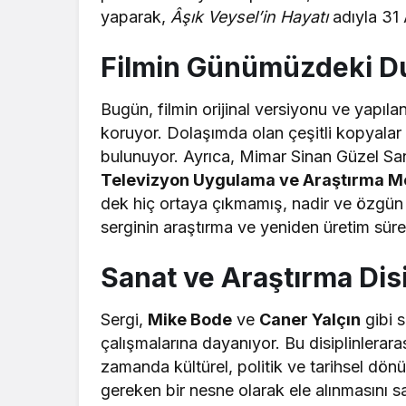
yaparak,
Âşık Veysel’in Hayatı
adıyla 31 
Filmin Günümüzdeki Du
Bugün, filmin orijinal versiyonu ve yapılan 
koruyor. Dolaşımda olan çeşitli kopyalar a
bulunuyor. Ayrıca, Mimar Sinan Güzel San
Televizyon Uygulama ve Araştırma M
dek hiç ortaya çıkmamış, nadir ve özgün g
serginin araştırma ve yeniden üretim sürec
Sanat ve Araştırma Dis
Sergi,
Mike Bode
ve
Caner Yalçın
gibi 
çalışmalarına dayanıyor. Bu disiplinlerara
zamanda kültürel, politik ve tarihsel dön
gereken bir nesne olarak ele alınmasını s