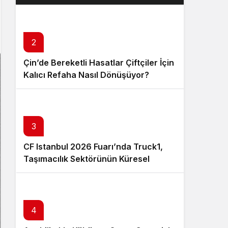
Layık Görüldü?
2
Çin’de Bereketli Hasatlar Çiftçiler İçin
Kalıcı Refaha Nasıl Dönüşüyor?
3
CF Istanbul 2026 Fuarı’nda Truck1,
Taşımacılık Sektörünün Küresel
Tedarik Zincirini Dijital Platformuyla
Güçlendirecek
4