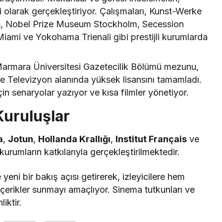
li olarak gerçekleştiriyor. Çalışmaları, Kunst-Werke
us, Nobel Prize Museum Stockholm, Secession
iami ve Yokohama Trienali gibi prestijli kurumlarda
Marmara Üniversitesi Gazetecilik Bölümü mezunu,
ve Televizyon alanında yüksek lisansını tamamladı.
için senaryolar yazıyor ve kısa filmler yönetiyor.
Kuruluşlar
a
,
Jotun
,
Hollanda Krallığı
,
Institut Français
ve
kurumların katkılarıyla gerçekleştirilmektedir.
yeni bir bakış açısı getirerek, izleyicilere hem
erikler sunmayı amaçlıyor. Sinema tutkunları ve
iktir.