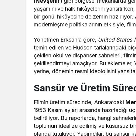
(Nevşehir)
gibi bölgesel mekânlarda ger
yaşamını ve halk hikâyelerini yansıtırke
bir gönül hikâyesine de zemin hazırlıyor.
modernleşme politikalarının etkisiyle, f
Yönetmen Erksan’a göre,
United States 
temin edilen ve Hudson tarlalarındaki biç
çekilen okul ve dispanser sahneleri, filmin 
şekillendirmeyi amaçlıyor. Bu eklemeler,
yerine, dönemin resmi ideolojisini yansı
Sansür ve Üretim Süre
Filmin üretim sürecinde, Ankara’daki
Mer
1953 Kasım ayları arasında hazırladığı üç
belirtiliyor. Bu raporlarda, hangi sahnele
toplumun idealize edilmiş ve kusursuz bir
planda tutuluyor. Yapımcılar, bu sansür k