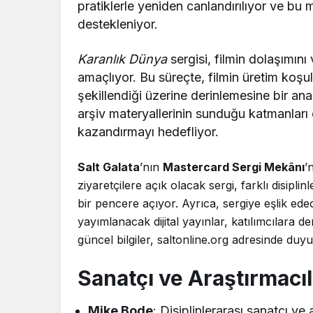
pratiklerle yeniden canlandırılıyor ve bu 
destekleniyor.
Karanlık Dünya
sergisi, filmin dolaşımını
amaçlıyor. Bu süreçte, filmin üretim koşul
şekillendiği üzerine derinlemesine bir anali
arşiv materyallerinin sunduğu katmanları or
kazandırmayı hedefliyor.
Salt Galata
’nın
Mastercard Sergi Mekânı
’
ziyaretçilere açık olacak sergi, farklı disipli
bir pencere açıyor. Ayrıca, sergiye eşlik ed
yayımlanacak dijital yayınlar, katılımcılara 
güncel bilgiler,
saltonline.org
adresinde duyu
Sanatçı ve Araştırmacı
Mike Bode
: Disiplinlerarası sanatçı ve