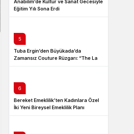
Anabilim’de Kültür ve Sanat Gecesiyle
Eğitim Yılı Sona Erdi
5
Tuba Ergin’den Büyükada’da
Zamansız Couture Rüzgarı: “The Last
Empress” Koleksiyonu Tanıtıldı
6
Bereket Emeklilik’ten Kadınlara Özel
İki Yeni Bireysel Emeklilik Planı