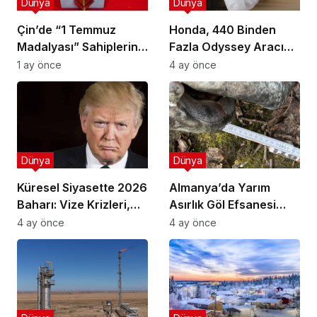
Dünya
Dünya
Çin’de “1 Temmuz
Honda, 440 Binden
Madalyası” Sahiplerini
Fazla Odyssey Aracını
Buluyor: Kimler Bu
Geri Çağırıyor
1 ay önce
4 ay önce
Onura Layık Görüldü?
Dünya
Dünya
Küresel Siyasette 2026
Almanya’da Yarım
Baharı: Vize Krizleri,
Asırlık Göl Efsanesi
Yeni İttifaklar ve Trump
Gerçek Oldu: 2,60
4 ay önce
4 ay önce
Tasarısı
Metrelik “Canavar”
Ortaya Çıktı