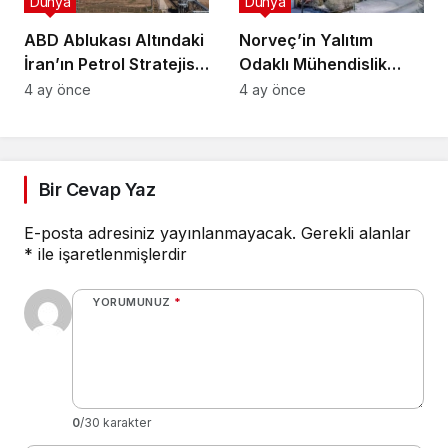
Dünya
Dünya
ABD Ablukası Altındaki
Norveç’in Yalıtım
İran’ın Petrol Stratejisi:
Odaklı Mühendislik
Üretim 15 Gün İçinde
Yaklaşımı Isınma
4 ay önce
4 ay önce
Durabilir
Maliyetlerini Minimize
Ediyor
Bir Cevap Yaz
E-posta adresiniz yayınlanmayacak.
Gerekli alanlar
*
ile işaretlenmişlerdir
YORUMUNUZ
*
0
/30 karakter