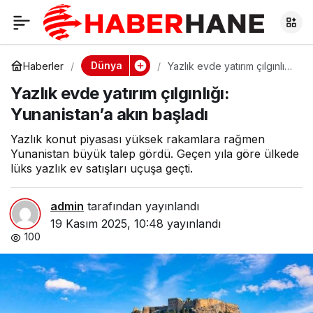
Yazlık evde yatırım
0
çılgınlığı:
Dünya
Haberler
Yazlık evde yatırım çılgınlığı:
Yunanistan’a akın başladı
Yazlık evde yatırım çılgınlığı:
Yunanistan’a akın
Yunanistan’a akın başladı
başladı
Yazlık konut piyasası yüksek rakamlara rağmen
Yunanistan büyük talep gördü. Geçen yıla göre ülkede
lüks yazlık ev satışları uçuşa geçti.
admin
tarafından yayınlandı
19 Kasım 2025, 10:48
yayınlandı
100