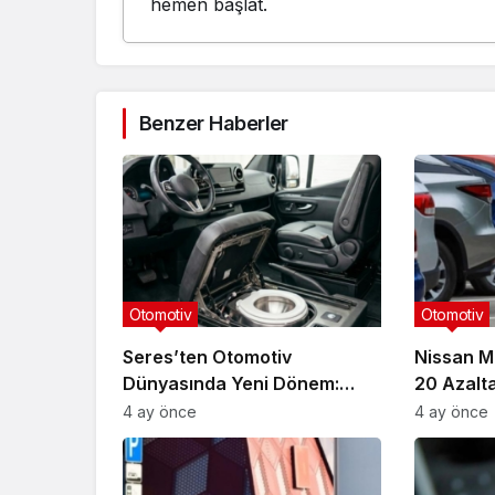
hemen başlat.
Benzer Haberler
Otomotiv
Otomotiv
Seres’ten Otomotiv
Nissan M
Dünyasında Yeni Dönem:
20 Azalt
Koltuk Altına Gizli Tuvalet
Yatırım 
4 ay önce
4 ay önce
Patenti