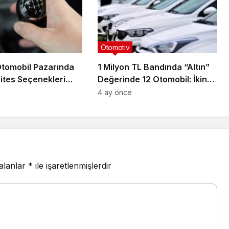
Otomotiv
Otomobil Pazarında
1 Milyon TL Bandında “Altın”
ites Seçenekleri
Değerinde 12 Otomobil: İkinci
ün Altına Düştü
Elde Likidite Yarışı!
4 ay önce
 alanlar
*
ile işaretlenmişlerdir