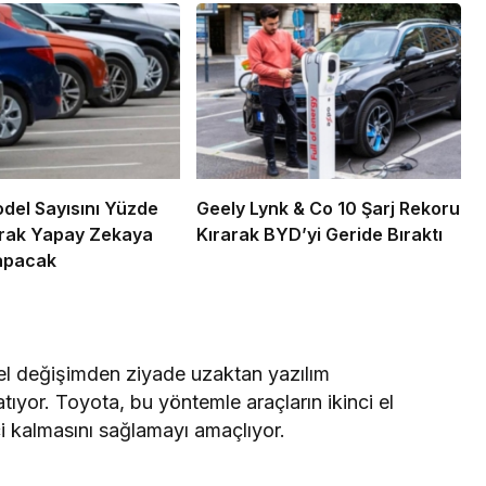
del Sayısını Yüzde
Geely Lynk & Co 10 Şarj Rekoru
arak Yapay Zekaya
Kırarak BYD’yi Geride Bıraktı
apacak
ksel değişimden ziyade uzaktan yazılım
tıyor. Toyota, bu yöntemle araçların ikinci el
çi kalmasını sağlamayı amaçlıyor.