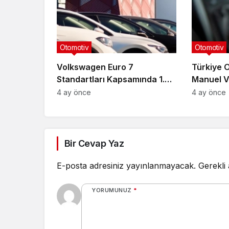
Otomotiv
Otomotiv
Volkswagen Euro 7
Türkiye 
Standartları Kapsamında 1.0
Manuel V
Litre Motor Üretimini
Yüzde 4’
4 ay önce
4 ay önce
Sonlandırıyor
Bir Cevap Yaz
E-posta adresiniz yayınlanmayacak.
Gerekli
YORUMUNUZ
*