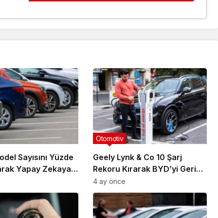
Otomotiv
odel Sayısını Yüzde
Geely Lynk & Co 10 Şarj
arak Yapay Zekaya
Rekoru Kırarak BYD’yi Geride
Yapacak
Bıraktı
4 ay önce