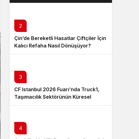
Layık Görüldü?
2
Çin’de Bereketli Hasatlar Çiftçiler İçin
Kalıcı Refaha Nasıl Dönüşüyor?
3
CF Istanbul 2026 Fuarı’nda Truck1,
Taşımacılık Sektörünün Küresel
Tedarik Zincirini Dijital Platformuyla
Güçlendirecek
4