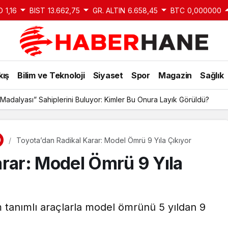
D
1,16
BIST
13.662,75
GR. ALTIN
6.658,45
BTC
0,000000
kış
Bilim ve Teknoloji
Siyaset
Spor
Magazin
Sağlık
Madalyası” Sahiplerini Buluyor: Kimler Bu Onura Layık Görüldü?
Toyota’dan Radikal Karar: Model Ömrü 9 Yıla Çıkıyor
arar: Model Ömrü 9 Yıla
 tanımlı araçlarla model ömrünü 5 yıldan 9