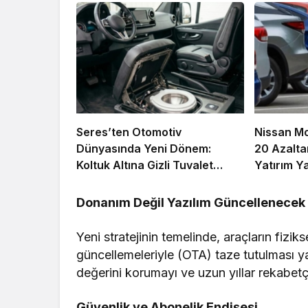
Seres’ten Otomotiv
Nissan Mo
Dünyasında Yeni Dönem:
20 Azalt
Koltuk Altına Gizli Tuvalet
Yatırım Y
Patenti
Donanım Değil Yazılım Güncellenecek
Yeni stratejinin temelinde, araçların fizi
güncellemeleriyle (OTA) taze tutulması ya
değerini korumayı ve uzun yıllar rekabet
Güvenlik ve Abonelik Endişesi