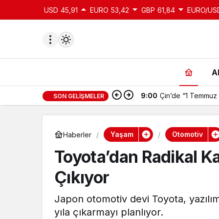
USD
45,91
EURO
53,42
GBP
61,84
EURO/US
A
9:00
Çin’de “1 Temmuz 
SON GELIŞMELER
du
u seçin.
Yaşam
Otomotiv
Haberler
Toyota’dan Radikal K
seçin.
Çıkıyor
u
Japon otomotiv devi Toyota, yazılım
 seçin.
yıla çıkarmayı planlıyor.