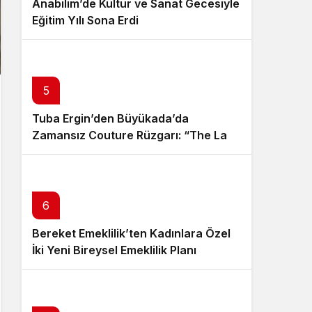
Anabilim’de Kültür ve Sanat Gecesiyle
Eğitim Yılı Sona Erdi
5
Tuba Ergin’den Büyükada’da
Zamansız Couture Rüzgarı: “The Last
Empress” Koleksiyonu Tanıtıldı
6
Bereket Emeklilik’ten Kadınlara Özel
İki Yeni Bireysel Emeklilik Planı