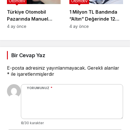
Otomotiv
Otomotiv
Türkiye Otomobil
1 Milyon TL Bandında
Pazarında Manuel
“Altın” Değerinde 12
Vites Seçenekleri
Otomobil: İkinci Elde
4 ay önce
4 ay önce
Yüzde 4’ün Altına
Likidite Yarışı!
Düştü
Bir Cevap Yaz
E-posta adresiniz yayınlanmayacak.
Gerekli alanlar
*
ile işaretlenmişlerdir
YORUMUNUZ
*
0
/30 karakter