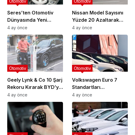
Otomotiv
Otomotiv
Seres’ten Otomotiv
Nissan Model Sayısını
Dünyasında Yeni
Yüzde 20 Azaltarak
Dönem: Koltuk Altına
Yapay Zekaya Yatırım
4 ay önce
4 ay önce
Gizli Tuvalet Patenti
Yapacak
Otomotiv
Otomotiv
Geely Lynk & Co 10 Şarj
Volkswagen Euro 7
Rekoru Kırarak BYD’yi
Standartları
Geride Bıraktı
Kapsamında 1.0 Litre
4 ay önce
4 ay önce
Motor Üretimini
Sonlandırıyor