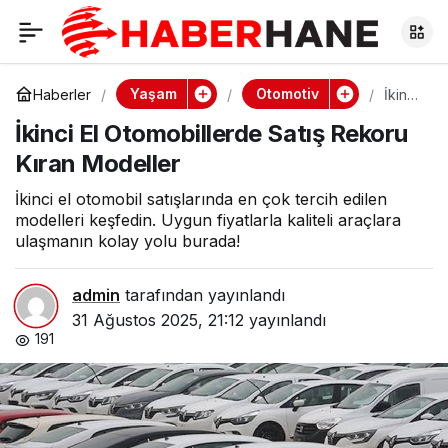
İkinci El
0
Otomobillerde Satış
Yaşam
Otomotiv
Haberler
İkinci
El
İkinci El Otomobillerde Satış Rekoru
Otom
Rekoru Kıran
obille
Kıran Modeller
rde
Satış
Modeller
Reko
İkinci el otomobil satışlarında en çok tercih edilen
ru
modelleri keşfedin. Uygun fiyatlarla kaliteli araçlara
Kıran
ulaşmanın kolay yolu burada!
Mode
ller
admin
tarafından yayınlandı
31 Ağustos 2025, 21:12
yayınlandı
191