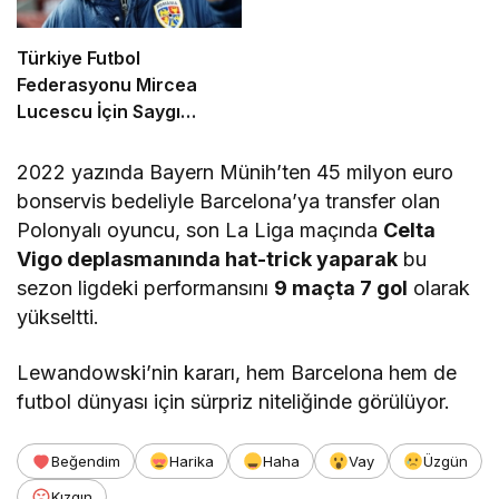
Türkiye Futbol
Federasyonu Mircea
Lucescu İçin Saygı
Duruşu Kararı Aldı
2022 yazında Bayern Münih’ten 45 milyon euro
bonservis bedeliyle Barcelona’ya transfer olan
Polonyalı oyuncu, son La Liga maçında
Celta
Vigo deplasmanında hat-trick yaparak
bu
sezon ligdeki performansını
9 maçta 7 gol
olarak
yükseltti.
Lewandowski’nin kararı, hem Barcelona hem de
futbol dünyası için sürpriz niteliğinde görülüyor.
Beğendim
Harika
Haha
Vay
Üzgün
Kızgın