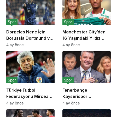
Spor
Spor
Dorgeles Nene İçin
Manchester City’den
Borussia Dortmund ve
16 Yaşındaki Yıldız
Bayer Leverkusen
Adayı İçin 40 Milyon
4 ay önce
4 ay önce
Devreye Girdi
Euroluk Rekor Teklif
Spor
Spor
Türkiye Futbol
Fenerbahçe
Federasyonu Mircea
Kayserispor
Lucescu İçin Saygı
Deplasman Maçı
4 ay önce
4 ay önce
Duruşu Kararı Aldı
Biletlerini Taraftarı İçin
Sübvanse Etti