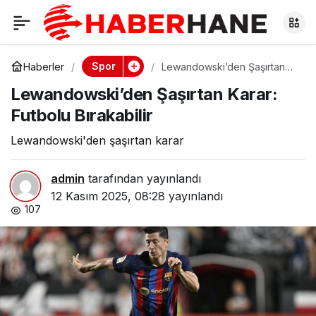
Lewandowski’den
0
Şaşırtan Karar:
Spor
Haberler
Lewandowski’den Şaşırtan
Karar: Futbolu Bırakabilir
Lewandowski’den Şaşırtan Karar:
Futbolu Bırakabilir
Futbolu Bırakabilir
Lewandowski'den şaşırtan karar
admin
tarafından yayınlandı
12 Kasım 2025, 08:28
yayınlandı
107