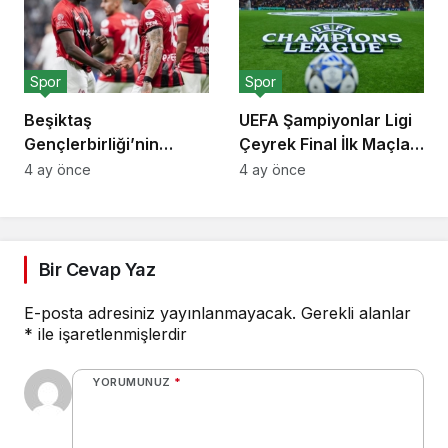
Spor
Spor
Beşiktaş
UEFA Şampiyonlar Ligi
Gençlerbirliği’nin
Çeyrek Final İlk Maçları
İtalyan Futbolcusu
7 Nisan’da Başlıyor
4 ay önce
4 ay önce
Franco Tongya’yı
Transfer Listesine
Ekledi
Bir Cevap Yaz
E-posta adresiniz yayınlanmayacak.
Gerekli alanlar
*
ile işaretlenmişlerdir
YORUMUNUZ
*