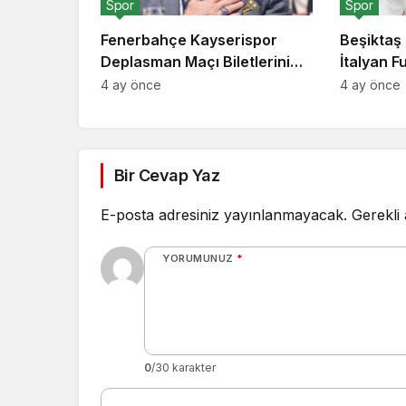
Spor
Spor
Fenerbahçe Kayserispor
Beşiktaş 
Deplasman Maçı Biletlerini
İtalyan 
Taraftarı İçin Sübvanse Etti
Tongya’yı
4 ay önce
4 ay önce
Ekledi
Bir Cevap Yaz
E-posta adresiniz yayınlanmayacak.
Gerekli
YORUMUNUZ
*
0
/30 karakter