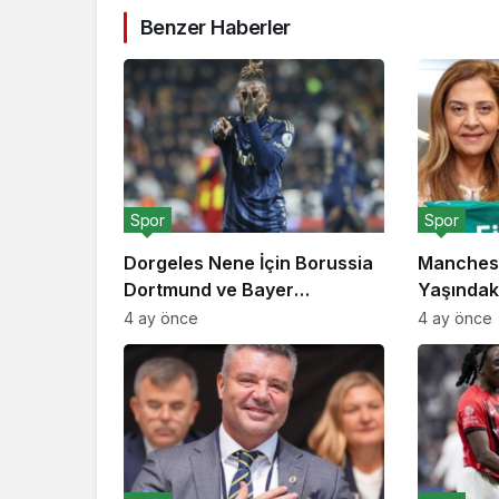
Benzer Haberler
Spor
Spor
Dorgeles Nene İçin Borussia
Manchest
Dortmund ve Bayer
Yaşındaki
Leverkusen Devreye Girdi
Milyon Eu
4 ay önce
4 ay önce