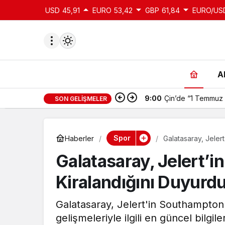
USD
45,91
EURO
53,42
GBP
61,84
EURO/US
A
9:00
Çin’de “1 Temmuz 
SON GELIŞMELER
du
u seçin.
Spor
Haberler
Galatasaray, Jeler
Galatasaray, Jelert’
seçin.
Kiralandığını Duyurd
u
Galatasaray, Jelert'in Southampton'a
 seçin.
gelişmeleriyle ilgili en güncel bilgile