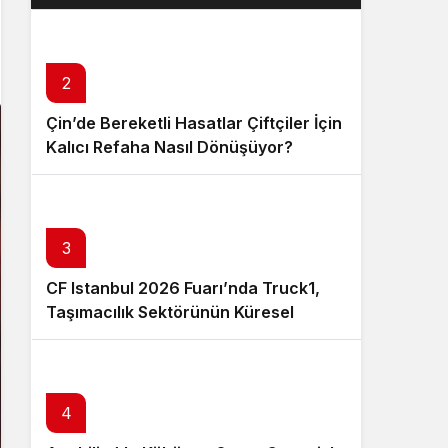
Layık Görüldü?
2
Çin’de Bereketli Hasatlar Çiftçiler İçin
Kalıcı Refaha Nasıl Dönüşüyor?
3
CF Istanbul 2026 Fuarı’nda Truck1,
Taşımacılık Sektörünün Küresel
Tedarik Zincirini Dijital Platformuyla
Güçlendirecek
4