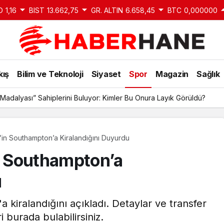
D
1,16
BIST
13.662,75
GR. ALTIN
6.658,45
BTC
0,000000
kış
Bilim ve Teknoloji
Siyaset
Spor
Magazin
Sağlık
Madalyası” Sahiplerini Buluyor: Kimler Bu Onura Layık Görüldü?
t’in Southampton’a Kiralandığını Duyurdu
in Southampton’a
u
 kiralandığını açıkladı. Detaylar ve transfer
ri burada bulabilirsiniz.