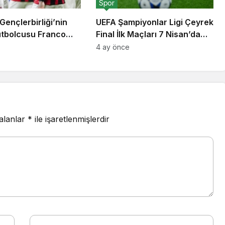
Spor
Gençlerbirliği’nin
UEFA Şampiyonlar Ligi Çeyrek
Futbolcusu Franco
Final İlk Maçları 7 Nisan’da
 Transfer Listesine
Başlıyor
4 ay önce
 alanlar
*
ile işaretlenmişlerdir