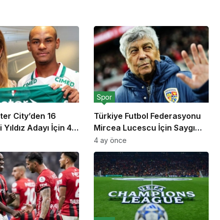
Spor
er City’den 16
Türkiye Futbol Federasyonu
 Yıldız Adayı İçin 40
Mircea Lucescu İçin Saygı
roluk Rekor Teklif
Duruşu Kararı Aldı
4 ay önce