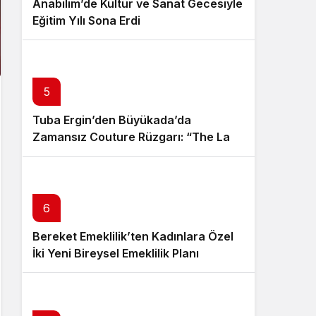
Anabilim’de Kültür ve Sanat Gecesiyle
Eğitim Yılı Sona Erdi
5
Tuba Ergin’den Büyükada’da
Zamansız Couture Rüzgarı: “The Last
Empress” Koleksiyonu Tanıtıldı
6
Bereket Emeklilik’ten Kadınlara Özel
İki Yeni Bireysel Emeklilik Planı