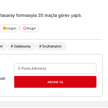
tasaray formasıyla 35 maçta görev yaptı.
Üzgün
Kızgın
rt
# Galatasaray
# Southampton
atı
ABONE OL