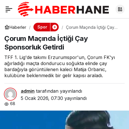
Çorum Maçında İçtiği
0
Çay Sponsorluk
Spor
Haberler
Çorum Maçında İçtiği Çay
Sponsorluk Getirdi
Çorum Maçında İçtiği Çay
Getirdi
Sponsorluk Getirdi
TFF 1. Lig'de takımı Erzurumspor'un, Çorum FK'yı
ağırladığı maçta dondurucu soğukta elinde çay
bardağıyla görüntülenen kaleci Matija Orbanic,
kulübüne beklenmedik bir gelir kapısı araladı.
admin
tarafından yayınlandı
5 Ocak 2026, 07:30
yayınlandı
68