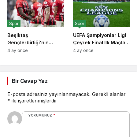
Spor
Spor
Beşiktaş
UEFA Şampiyonlar Ligi
Gençlerbirliği’nin
Çeyrek Final İlk Maçları
İtalyan Futbolcusu
7 Nisan’da Başlıyor
4 ay önce
4 ay önce
Franco Tongya’yı
Transfer Listesine
Ekledi
Bir Cevap Yaz
E-posta adresiniz yayınlanmayacak.
Gerekli alanlar
*
ile işaretlenmişlerdir
YORUMUNUZ
*