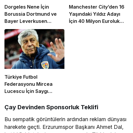
Dorgeles Nene İçin
Manchester City’den 16
Borussia Dortmund ve
Yaşındaki Yıldız Adayı
Bayer Leverkusen
İçin 40 Milyon Euroluk
Devreye Girdi
Rekor Teklif
Türkiye Futbol
Federasyonu Mircea
Lucescu İçin Saygı
Duruşu Kararı Aldı
Çay Devinden Sponsorluk Teklifi
Bu sempatik görüntülerin ardından reklam dünyası
harekete geçti. Erzurumspor Başkanı Ahmet Dal,