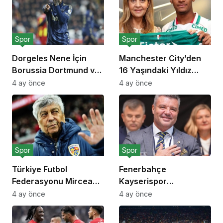
Spor
Spor
Dorgeles Nene İçin
Manchester City’den
Borussia Dortmund ve
16 Yaşındaki Yıldız
Bayer Leverkusen
Adayı İçin 40 Milyon
4 ay önce
4 ay önce
Devreye Girdi
Euroluk Rekor Teklif
Spor
Spor
Türkiye Futbol
Fenerbahçe
Federasyonu Mircea
Kayserispor
Lucescu İçin Saygı
Deplasman Maçı
4 ay önce
4 ay önce
Duruşu Kararı Aldı
Biletlerini Taraftarı İçin
Sübvanse Etti