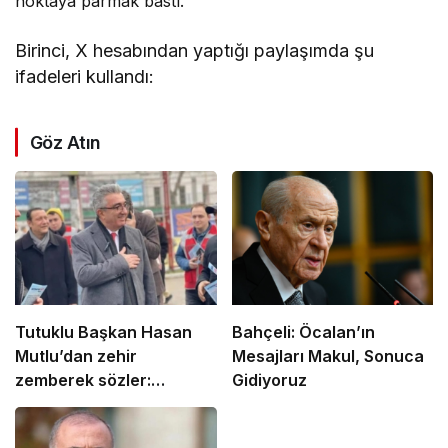
noktaya parmak bastı.
Birinci, X hesabından yaptığı paylaşımda şu
ifadeleri kullandı:
Göz Atın
Tutuklu Başkan Hasan
Bahçeli: Öcalan’ın
Mutlu’dan zehir
Mesajları Makul, Sonuca
zemberek sözler:
Gidiyoruz
“AKP’ye geçsem
tutuklanmazdım!”