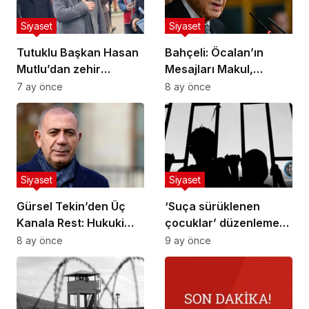
Siyaset
Siyaset
Tutuklu Başkan Hasan
Bahçeli: Öcalan’ın
Mutlu’dan zehir
Mesajları Makul,
zemberek sözler:
Sonuca Gidiyoruz
7 ay önce
8 ay önce
“AKP’ye geçsem
tutuklanmazdım!”
Siyaset
Siyaset
Gürsel Tekin’den Üç
‘Suça sürüklenen
Kanala Rest: Hukuki
çocuklar’ düzenlemesi
Yollara Başvuracağım
11. Yargı Paketi’nden
8 ay önce
9 ay önce
çıkarıldı, araştırma
komisyonu kurulacak