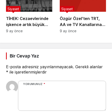
Siyaset
Siyaset
TİHEK: Cezaevlerinde
Özgür Özel’ten TRT,
işkence artık büyük
AA ve TV Kanallarına
ölçüde sona erdi, nadir
Tepki
9 ay önce
9 ay önce
istisnalar olabiliyor
Bir Cevap Yaz
E-posta adresiniz yayınlanmayacak.
Gerekli alanlar
*
ile işaretlenmişlerdir
YORUMUNUZ
*