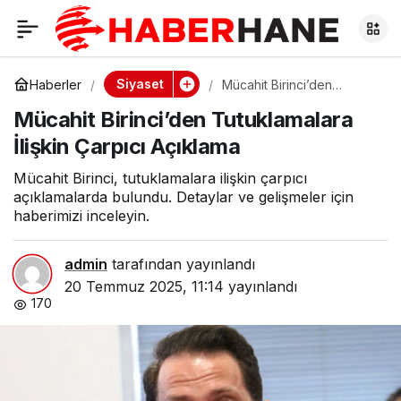
Mücahit Birinci’den
0
Tutuklamalara İlişkin
Siyaset
Haberler
Mücahit Birinci’den
Tutuklamalara İlişkin
Mücahit Birinci’den Tutuklamalara
Çarpıcı Açıklama
Çarpıcı Açıklama
İlişkin Çarpıcı Açıklama
Mücahit Birinci, tutuklamalara ilişkin çarpıcı
açıklamalarda bulundu. Detaylar ve gelişmeler için
haberimizi inceleyin.
admin
tarafından yayınlandı
20 Temmuz 2025, 11:14
yayınlandı
170