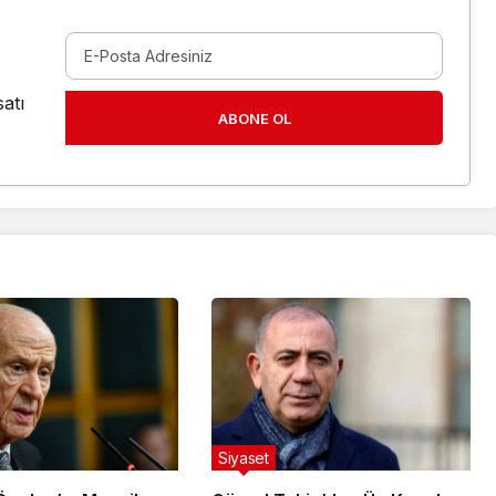
atı
ABONE OL
Siyaset