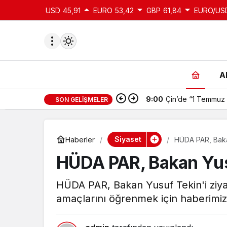
USD
45,91
EURO
53,42
GBP
61,84
EURO/US
A
9:00
Çin’de “1 Temmuz 
SON GELIŞMELER
du
u seçin.
Siyaset
Haberler
HÜDA PAR, Bakan
HÜDA PAR, Bakan Yusuf
seçin.
HÜDA PAR, Bakan Yusuf Tekin'i ziyar
amaçlarını öğrenmek için haberimizi 
u
 seçin.