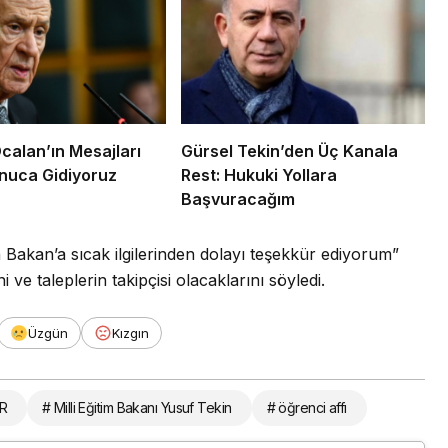
Öcalan’ın Mesajları
Gürsel Tekin’den Üç Kanala
nuca Gidiyoruz
Rest: Hukuki Yollara
Başvuracağım
 Bakan’a sıcak ilgilerinden dolayı teşekkür ediyorum”
i ve taleplerin takipçisi olacaklarını söyledi.
Üzgün
Kızgın
R
# Milli Eğitim Bakanı Yusuf Tekin
# öğrenci affı