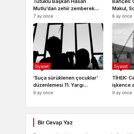
Tutuklu Başkan Hasan
Bahçeli: 
Mutlu’dan zehir zemberek
Makul, S
sözler: “AKP’ye geçsem
7 ay önce
8 ay önce
tutuklanmazdım!”
Siyaset
Siyaset
‘Suça sürüklenen çocuklar’
TİHEK: C
düzenlemesi 11. Yargı
işkence 
Paketi’nden çıkarıldı,
sona erdi
9 ay önce
9 ay önce
araştırma komisyonu
olabiliyor
kurulacak
Bir Cevap Yaz