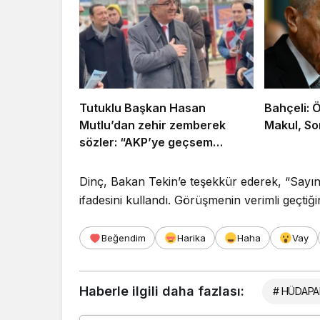
Tutuklu Başkan Hasan
Bahçeli: 
Mutlu’dan zehir zemberek
Makul, So
sözler: “AKP’ye geçsem
tutuklanmazdım!”
Dinç, Bakan Tekin’e teşekkür ederek, “Sayın
ifadesini kullandı. Görüşmenin verimli geçtiğin
Beğendim
Harika
Haha
Vay
Haberle ilgili daha fazlası:
# HÜDAPA