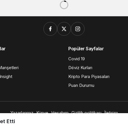
lar
Popüler Sayfalar
Covid 19
anşetleri
Döviz Kurları
nsight
Kripto Para Piyasaları
Puan Durumu
Yazarlarımız
Künye
Hesabım
Gizlilik politikası
İletişim
© Telif Hakkı 2026, Tüm Hakları Saklıdır
t Etti