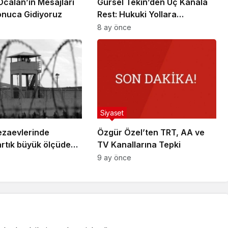
Öcalan’ın Mesajları
Gürsel Tekin’den Üç Kanala
onuca Gidiyoruz
Rest: Hukuki Yollara
Başvuracağım
8 ay önce
Siyaset
ezaevlerinde
Özgür Özel’ten TRT, AA ve
artık büyük ölçüde
TV Kanallarına Tepki
, nadir istisnalar
9 ay önce