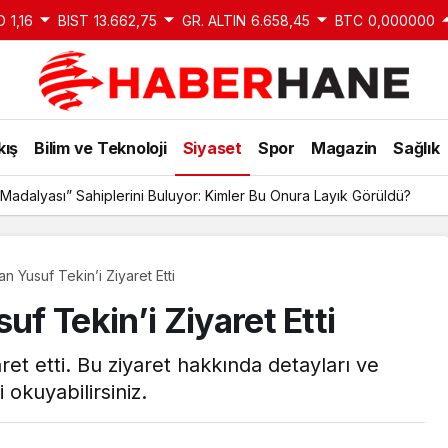
D
1,16
BIST
13.662,75
GR. ALTIN
6.658,45
BTC
0,000000
kış
Bilim ve Teknoloji
Siyaset
Spor
Magazin
Sağlık
Madalyası” Sahiplerini Buluyor: Kimler Bu Onura Layık Görüldü?
 Yusuf Tekin’i Ziyaret Etti
 Tekin’i Ziyaret Etti
et etti. Bu ziyaret hakkında detayları ve
okuyabilirsiniz.