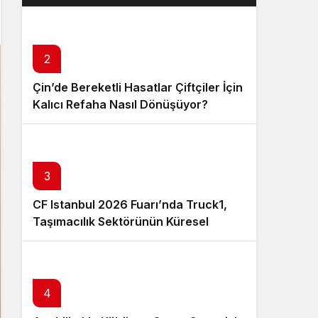
Layık Görüldü?
2
Çin’de Bereketli Hasatlar Çiftçiler İçin
Kalıcı Refaha Nasıl Dönüşüyor?
3
CF Istanbul 2026 Fuarı’nda Truck1,
Taşımacılık Sektörünün Küresel
Tedarik Zincirini Dijital Platformuyla
Güçlendirecek
4