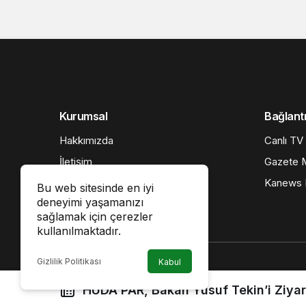
Kurumsal
Bağlantı
Hakkımızda
Canlı TV
İletişim
Gazete M
Künye
Kanews I
Bu web sitesinde en iyi
deneyimi yaşamanızı
Gizlilik politikası
sağlamak için çerezler
kullanılmaktadır.
Gizlilik Politikası
Kabul
HÜDA PAR, Bakan Yusuf Tekin’i Ziyare