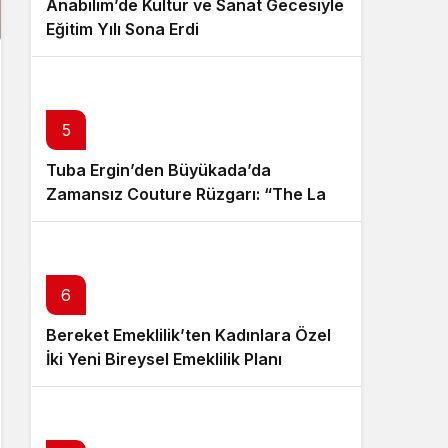
Anabilim’de Kültür ve Sanat Gecesiyle
Eğitim Yılı Sona Erdi
5
Tuba Ergin’den Büyükada’da
Zamansız Couture Rüzgarı: “The Last
Empress” Koleksiyonu Tanıtıldı
6
Bereket Emeklilik’ten Kadınlara Özel
İki Yeni Bireysel Emeklilik Planı