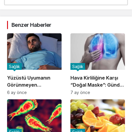
Benzer Haberler
Sağlık
Sağlık
Yüzüstü Uyumanın
Hava Kirliliğine Karşı
Görünmeyen
“Doğal Maske”: Günde
Tehlikeleri:
4 Porsiyon Meyve
6 ay önce
7 ay önce
Uzmanlardan Ciddi
Uyarılar