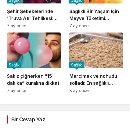
Sağlık
Sağlık
Şehir Şebekelerinde
Sağlıklı Bir Yaşam İçin
‘Truva Atı’ Tehlikesi:
Meyve Tüketimi
Amipler Klora Direniyor
Rehberi
7 ay önce
7 ay önce
Sağlık
Sağlık
Sakız çiğnerken “15
Mercimek ve nohudu
dakika” kuralına dikkat!
solladı: En sağlıklı
baklagil börülce
7 ay önce
8 ay önce
Bir Cevap Yaz