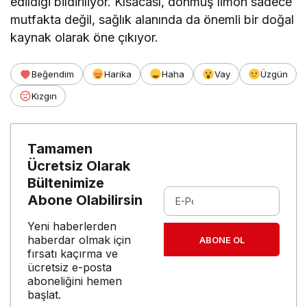
edildiği bildiriliyor. Kısacası, donmuş limon sadece
mutfakta değil, sağlık alanında da önemli bir doğal
kaynak olarak öne çıkıyor.
Beğendim
Harika
Haha
Vay
Üzgün
Kızgın
Tamamen
Ücretsiz Olarak
Bültenimize
Abone Olabilirsin
Yeni haberlerden
haberdar olmak için
ABONE OL
fırsatı kaçırma ve
ücretsiz e-posta
aboneliğini hemen
başlat.