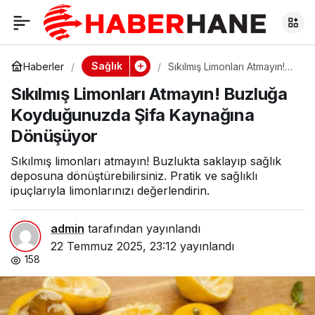
Sıkılmış Limonları
0
Atmayın! Buzluğa
Sağlık
Haberler
Sıkılmış Limonları Atmayın!
Buzluğa Koyduğunuzda
Sıkılmış Limonları Atmayın! Buzluğa
Şifa Kaynağına Dönüşüyor
Koyduğunuzda Şifa
Koyduğunuzda Şifa Kaynağına
Dönüşüyor
Kaynağına
Sıkılmış limonları atmayın! Buzlukta saklayıp sağlık
Dönüşüyor
deposuna dönüştürebilirsiniz. Pratik ve sağlıklı
ipuçlarıyla limonlarınızı değerlendirin.
admin
tarafından yayınlandı
22 Temmuz 2025, 23:12
yayınlandı
158