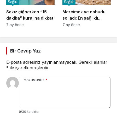
Sağlık
Sağlık
Sakız çiğnerken “15
Mercimek ve nohudu
dakika” kuralına dikkat!
solladı: En sağlıklı
baklagil börülce
7 ay önce
7 ay önce
Bir Cevap Yaz
E-posta adresiniz yayınlanmayacak.
Gerekli alanlar
*
ile işaretlenmişlerdir
YORUMUNUZ
*
0
/30 karakter