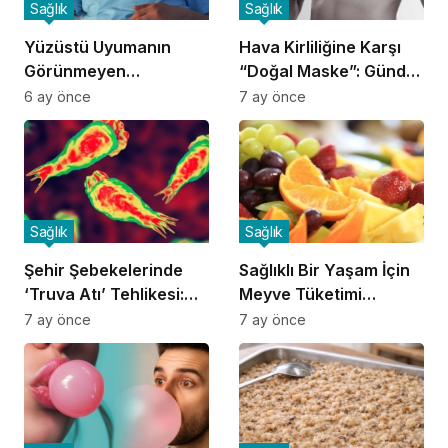
Sağlık
Sağlık
Yüzüstü Uyumanın
Hava Kirliliğine Karşı
Görünmeyen
“Doğal Maske”: Günde
Tehlikeleri:
4 Porsiyon Meyve
6 ay önce
7 ay önce
Uzmanlardan Ciddi
Uyarılar
Sağlık
Sağlık
Şehir Şebekelerinde
Sağlıklı Bir Yaşam İçin
‘Truva Atı’ Tehlikesi:
Meyve Tüketimi
Amipler Klora Direniyor
Rehberi
7 ay önce
7 ay önce