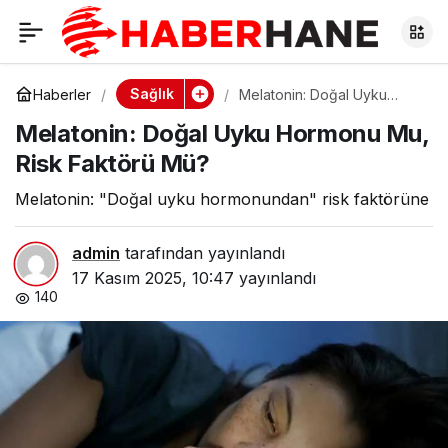
Melatonin: Doğal
0
Uyku Hormonu Mu,
Sağlık
Haberler
Melatonin: Doğal Uyku
Hormonu Mu, Risk Faktörü
Melatonin: Doğal Uyku Hormonu Mu,
Mü?
Risk Faktörü Mü?
Risk Faktörü Mü?
Melatonin: "Doğal uyku hormonundan" risk faktörüne
admin
tarafından yayınlandı
17 Kasım 2025, 10:47
yayınlandı
140