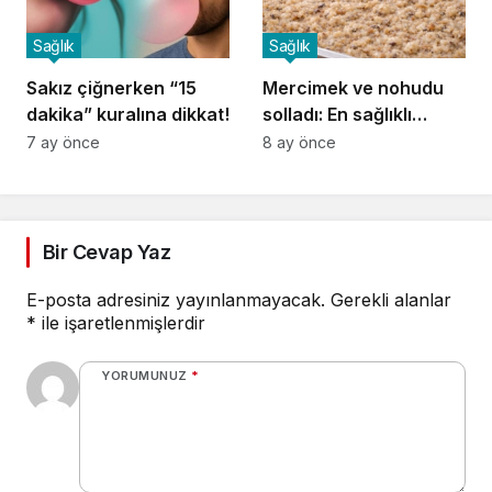
Sağlık
Sağlık
Sakız çiğnerken “15
Mercimek ve nohudu
dakika” kuralına dikkat!
solladı: En sağlıklı
baklagil börülce
7 ay önce
8 ay önce
Bir Cevap Yaz
E-posta adresiniz yayınlanmayacak.
Gerekli alanlar
*
ile işaretlenmişlerdir
YORUMUNUZ
*