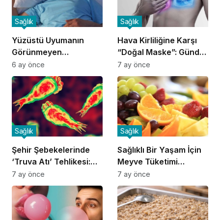
Sağlık
Sağlık
Yüzüstü Uyumanın
Hava Kirliliğine Karşı
Görünmeyen
“Doğal Maske”: Günde
Tehlikeleri:
4 Porsiyon Meyve
6 ay önce
7 ay önce
Uzmanlardan Ciddi
Uyarılar
Sağlık
Sağlık
Şehir Şebekelerinde
Sağlıklı Bir Yaşam İçin
‘Truva Atı’ Tehlikesi:
Meyve Tüketimi
Amipler Klora Direniyor
Rehberi
7 ay önce
7 ay önce