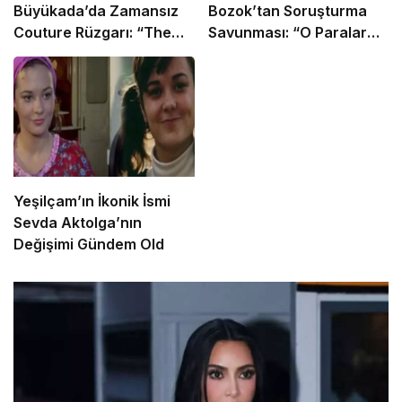
Büyükada’da Zamansız
Bozok’tan Soruşturma
Couture Rüzgarı: “The
Savunması: “O Paralar
Last Empress”
Tedavi Giderlerimdi”
Koleksiyonu Tanıtıldı
Yeşilçam’ın İkonik İsmi
Sevda Aktolga’nın
Değişimi Gündem Old