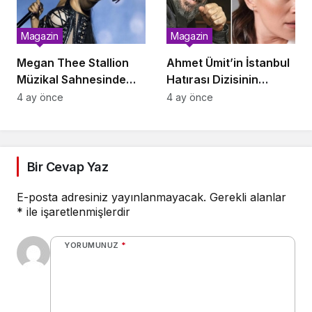
Magazin
Magazin
Megan Thee Stallion
Ahmet Ümit’in İstanbul
Müzikal Sahnesinde
Hatırası Dizisinin
Fenalaşarak
Kadrosu Netleşti:
4 ay önce
4 ay önce
Hastaneye Kaldırıldı
Başrolde Nejat İşler ve
Özge Borak
Bir Cevap Yaz
E-posta adresiniz yayınlanmayacak.
Gerekli alanlar
*
ile işaretlenmişlerdir
YORUMUNUZ
*