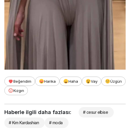
Beğendim
Harika
Haha
Vay
Üzgün
Kızgın
Haberle ilgili daha fazlası:
# cesur elbise
# Kim Kardashian
# moda