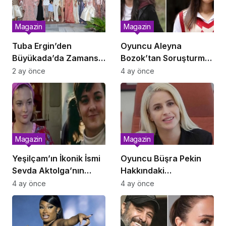
Magazin
Magazin
Tuba Ergin’den
Oyuncu Aleyna
Büyükada’da Zamansız
Bozok’tan Soruşturma
Couture Rüzgarı: “The
Savunması: “O Paralar
2 ay önce
4 ay önce
Last Empress”
Tedavi Giderlerimdi”
Koleksiyonu Tanıtıldı
Magazin
Magazin
Yeşilçam’ın İkonik İsmi
Oyuncu Büşra Pekin
Sevda Aktolga’nın
Hakkındaki
Değişimi Gündem Old
Soruşturmada Test
4 ay önce
4 ay önce
Sonuçları Negatif Çıktı