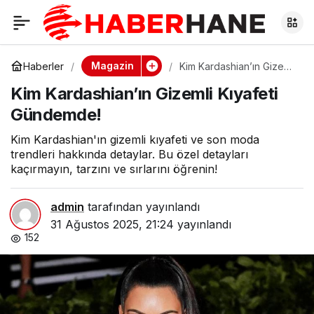
Kim Kardashian’ın
0
Gizemli Kıyafeti
Magazin
Haberler
Kim Kardashian’ın Gizemli
Kıyafeti Gündemde!
Kim Kardashian’ın Gizemli Kıyafeti
Gündemde!
Gündemde!
Kim Kardashian'ın gizemli kıyafeti ve son moda
trendleri hakkında detaylar. Bu özel detayları
kaçırmayın, tarzını ve sırlarını öğrenin!
admin
tarafından yayınlandı
31 Ağustos 2025, 21:24
yayınlandı
152