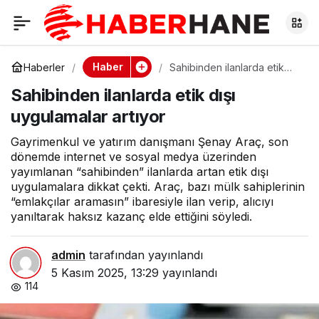
Sahibinden ilanlarda
0
etik dışı uygulamalar
Haber
Haberler
Sahibinden ilanlarda etik
dışı uygulamalar artıyor
Sahibinden ilanlarda etik dışı
artıyor
uygulamalar artıyor
Gayrimenkul ve yatırım danışmanı Şenay Araç, son
dönemde internet ve sosyal medya üzerinden
yayımlanan “sahibinden” ilanlarda artan etik dışı
uygulamalara dikkat çekti. Araç, bazı mülk sahiplerinin
“emlakçılar aramasın” ibaresiyle ilan verip, alıcıyı
yanıltarak haksız kazanç elde ettiğini söyledi.
admin
tarafından yayınlandı
5 Kasım 2025, 13:29
yayınlandı
114