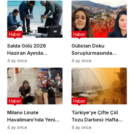
Haber
Haber
Salda Gölü 2026
Gülistan Doku
Haziran Ayında
Soruşturmasında
Uluslararası
Cinayet Şüphesiyle 7
4 ay önce
4 ay önce
Astrobiyoloji Etkinliğine
İlde Eş Zamanlı
Ev Sahipliği Yapacak
Operasyon
Haber
Haber
Milano Linate
Türkiye’ye Çifte Çöl
Havalimanı’nda Yeni
Tozu Darbesi: Hafta
Sınır Kontrol Sistemi
Sonu Çamur Yağacak!
4 ay önce
4 ay önce