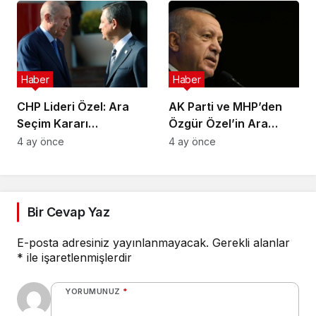
Aksaklıklara Yol Açtı
Haber
Haber
CHP Lideri Özel: Ara
AK Parti ve MHP’den
Seçim Kararı
Özgür Özel’in Ara
Yürütmenin Değil
Seçim Çağrısına Ret
4 ay önce
4 ay önce
Meclisin Yetkisindedir
Bir Cevap Yaz
E-posta adresiniz yayınlanmayacak.
Gerekli alanlar
*
ile işaretlenmişlerdir
YORUMUNUZ
*