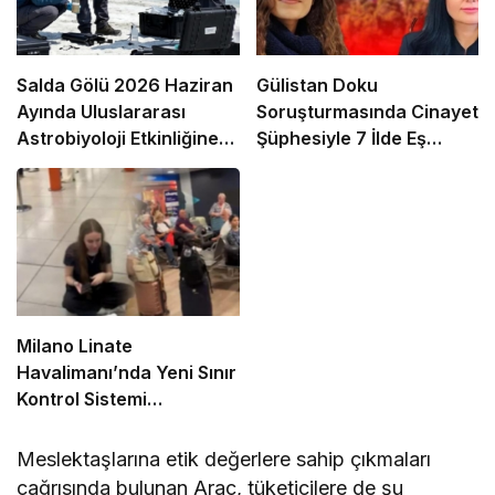
Salda Gölü 2026 Haziran
Gülistan Doku
Ayında Uluslararası
Soruşturmasında Cinayet
Astrobiyoloji Etkinliğine
Şüphesiyle 7 İlde Eş
Ev Sahipliği Yapacak
Zamanlı Operasyon
Milano Linate
Havalimanı’nda Yeni Sınır
Kontrol Sistemi
Aksaklıklara Yol Açtı
Meslektaşlarına etik değerlere sahip çıkmaları
çağrısında bulunan Araç, tüketicilere de şu