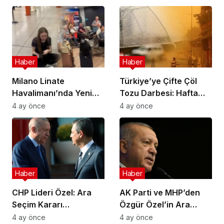
Astrobiyoloji Etkinliğine
İlde Eş Zamanlı
Ev Sahipliği Yapacak
Operasyon
Haber
Haber
Milano Linate
Türkiye’ye Çifte Çöl
Havalimanı’nda Yeni
Tozu Darbesi: Hafta
Sınır Kontrol Sistemi
Sonu Çamur Yağacak!
4 ay önce
4 ay önce
Aksaklıklara Yol Açtı
Haber
Haber
CHP Lideri Özel: Ara
AK Parti ve MHP’den
Seçim Kararı
Özgür Özel’in Ara
Yürütmenin Değil
Seçim Çağrısına Ret
4 ay önce
4 ay önce