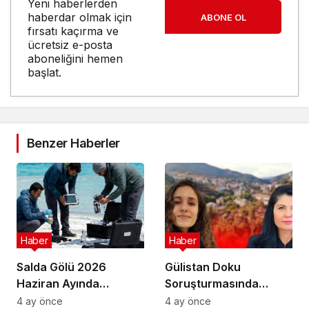
Yeni haberlerden
haberdar olmak için
ABONE OL
fırsatı kaçırma ve
ücretsiz e-posta
aboneliğini hemen
başlat.
Benzer Haberler
Haber
Haber
Salda Gölü 2026
Gülistan Doku
Haziran Ayında
Soruşturmasında
Uluslararası
Cinayet Şüphesiyle 7
4 ay önce
4 ay önce