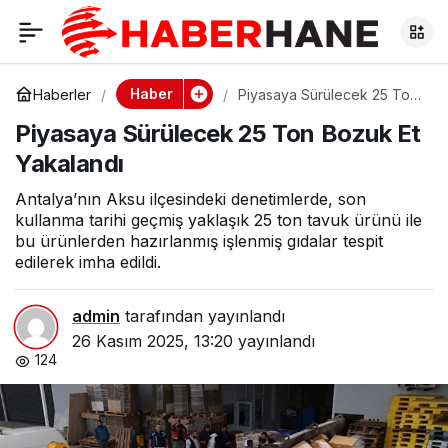
Piyasaya Sürülecek
0
25 Ton Bozuk Et
Haber
Haberler
Piyasaya Sürülecek 25 Ton
Bozuk Et Yakalandı
Piyasaya Sürülecek 25 Ton Bozuk Et
Yakalandı
Yakalandı
Antalya’nın Aksu ilçesindeki denetimlerde, son
kullanma tarihi geçmiş yaklaşık 25 ton tavuk ürünü ile
bu ürünlerden hazırlanmış işlenmiş gıdalar tespit
edilerek imha edildi.
admin
tarafından yayınlandı
26 Kasım 2025, 13:20
yayınlandı
124