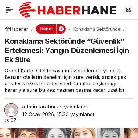
Konaklama
0
Sektöründe
Haber
Haberler
Konaklama Sektöründe
“Güvenlik” Ertelemesi:
Konaklama Sektöründe “Güvenlik”
Yangın Düzenlemesi İçin Ek
“Güvenlik”
Süre
Ertelemesi: Yangın Düzenlemesi İçin
Ek Süre
Ertelemesi: Yangın
Grand Kartal Otel faciasının üzerinden bir yıl geçti.
Düzenlemesi İçin Ek
Benzer otellerin denetimi için süre verildi, ancak pek
çok tesis eksikleri gideremedi Cumhurbaşkanlığı
kararıyla süre bu kez haziran başına kadar uzatıldı
Süre
admin
tarafından yayınlandı
12 Ocak 2026, 15:30
yayınlandı
97