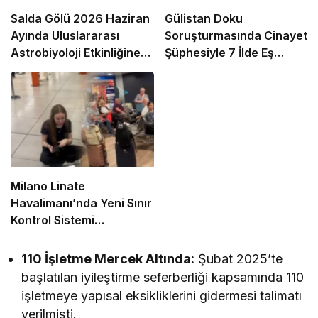
Salda Gölü 2026 Haziran
Gülistan Doku
Ayında Uluslararası
Soruşturmasında Cinayet
Astrobiyoloji Etkinliğine
Şüphesiyle 7 İlde Eş
Ev Sahipliği Yapacak
Zamanlı Operasyon
Milano Linate
Havalimanı’nda Yeni Sınır
Kontrol Sistemi
Aksaklıklara Yol Açtı
110 İşletme Mercek Altında:
Şubat 2025’te
başlatılan iyileştirme seferberliği kapsamında 110
işletmeye yapısal eksikliklerini gidermesi talimatı
verilmişti.