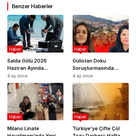
Benzer Haberler
Haber
Haber
Salda Gölü 2026
Gülistan Doku
Haziran Ayında
Soruşturmasında
Uluslararası
Cinayet Şüphesiyle 7
4 ay önce
4 ay önce
Astrobiyoloji Etkinliğine
İlde Eş Zamanlı
Ev Sahipliği Yapacak
Operasyon
Haber
Haber
Milano Linate
Türkiye’ye Çifte Çöl
Havalimanı’nda Yeni
Tozu Darbesi: Hafta