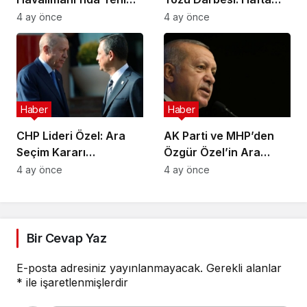
Sınır Kontrol Sistemi
Sonu Çamur Yağacak!
4 ay önce
4 ay önce
Aksaklıklara Yol Açtı
Haber
Haber
CHP Lideri Özel: Ara
AK Parti ve MHP’den
Seçim Kararı
Özgür Özel’in Ara
Yürütmenin Değil
Seçim Çağrısına Ret
4 ay önce
4 ay önce
Meclisin Yetkisindedir
Bir Cevap Yaz
E-posta adresiniz yayınlanmayacak.
Gerekli alanlar
*
ile işaretlenmişlerdir