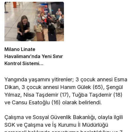
Ev Sahipliği Yapacak
Zamanlı Operasyon
Milano Linate
Havalimanı’nda Yeni Sınır
Kontrol Sistemi
Aksaklıklara Yol Açtı
Yangında yaşamını yitirenler; 3 çocuk annesi Esma
Dikan, 3 çocuk annesi Hanım Gülek (65), Şengül
Yılmaz, Nisa Taşdemir (17), Tuğba Taşdemir (18)
ve Cansu Esatoğlu (16) olarak belirlendi.
Çalışma ve Sosyal Güvenlik Bakanlığı, olayla ilgili
SGK ve Çalışma ve İş Kurumu İl Müdürlüğü