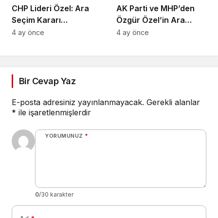
CHP Lideri Özel: Ara
AK Parti ve MHP’den
Seçim Kararı
Özgür Özel’in Ara
Yürütmenin Değil
Seçim Çağrısına Ret
4 ay önce
4 ay önce
Meclisin Yetkisindedir
Bir Cevap Yaz
E-posta adresiniz yayınlanmayacak.
Gerekli alanlar
*
ile işaretlenmişlerdir
YORUMUNUZ
*
0
/30 karakter