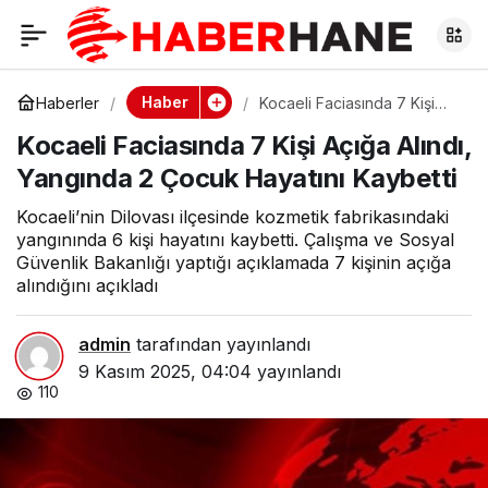
Kocaeli Faciasında 7
0
Kişi Açığa Alındı,
Haber
Haberler
Kocaeli Faciasında 7 Kişi
Açığa Alındı, Yangında 2
Kocaeli Faciasında 7 Kişi Açığa Alındı,
Çocuk Hayatını Kaybetti
Yangında 2 Çocuk
Yangında 2 Çocuk Hayatını Kaybetti
Hayatını Kaybetti
Kocaeli’nin Dilovası ilçesinde kozmetik fabrikasındaki
yangınında 6 kişi hayatını kaybetti. Çalışma ve Sosyal
Güvenlik Bakanlığı yaptığı açıklamada 7 kişinin açığa
alındığını açıkladı
admin
tarafından yayınlandı
9 Kasım 2025, 04:04
yayınlandı
110