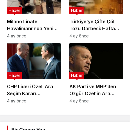
Haber
Haber
Milano Linate
Türkiye’ye Çifte Çöl
Havalimanı’nda Yeni
Tozu Darbesi: Hafta
Sınır Kontrol Sistemi
Sonu Çamur Yağacak!
4 ay önce
4 ay önce
Aksaklıklara Yol Açtı
Haber
Haber
CHP Lideri Özel: Ara
AK Parti ve MHP’den
Seçim Kararı
Özgür Özel’in Ara
Yürütmenin Değil
Seçim Çağrısına Ret
4 ay önce
4 ay önce
Meclisin Yetkisindedir
Bir Cevap Yaz