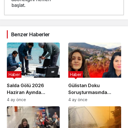
başlat.
Benzer Haberler
Haber
Haber
Salda Gölü 2026
Gülistan Doku
Haziran Ayında
Soruşturmasında
Uluslararası
Cinayet Şüphesiyle 7
4 ay önce
4 ay önce
Astrobiyoloji Etkinliğine
İlde Eş Zamanlı
Ev Sahipliği Yapacak
Operasyon