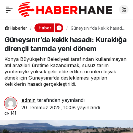
Güneysınır’da kekik
0
hasadı: Kuraklığa
Haber
Haberler
Güneysınır’da kekik hasadı:
Kuraklığa dirençli tarımda
Güneysınır’da kekik hasadı: Kuraklığa
yeni dönem
dirençli tarımda yeni
dirençli tarımda yeni dönem
dönem
Konya Büyükşehir Belediyesi tarafından kullanılmayan
atıl arazileri üretime kazandırmak, susuz tarım
yöntemiyle yüksek gelir elde edilen ürünleri teşvik
etmek için Güneysınır’da desteklemesi yapılan
kekiklerin hasadı gerçekleştirildi.
admin
tarafından yayınlandı
20 Temmuz 2025, 10:08
yayınlandı
141