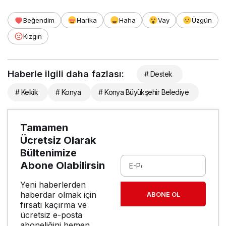
Beğendim
Harika
Haha
Vay
Üzgün
Kızgın
Haberle ilgili daha fazlası:
# Destek
# Kekik
# Konya
# Konya Büyükşehir Belediye
Tamamen
Ücretsiz Olarak
Bültenimize
Abone Olabilirsin
Yeni haberlerden
haberdar olmak için
ABONE OL
fırsatı kaçırma ve
ücretsiz e-posta
aboneliğini hemen