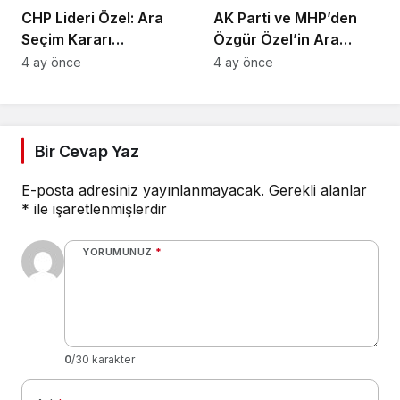
CHP Lideri Özel: Ara
AK Parti ve MHP’den
Seçim Kararı
Özgür Özel’in Ara
Yürütmenin Değil
Seçim Çağrısına Ret
4 ay önce
4 ay önce
Meclisin Yetkisindedir
Bir Cevap Yaz
E-posta adresiniz yayınlanmayacak.
Gerekli alanlar
*
ile işaretlenmişlerdir
YORUMUNUZ
*
0
/30 karakter