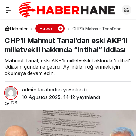
CHP’li Mahmut
0
Tanal’dan eski AKP’li
Haber
Haberler
CHP’li Mahmut Tanal’dan
eski AKP’li milletvekili
CHP’li Mahmut Tanal’dan eski AKP’li
hakkında “intihal” iddiası
milletvekili hakkında
milletvekili hakkında “intihal” iddiası
“intihal” iddiası
Mahmut Tanal, eski AKP'li milletvekili hakkında 'intihal'
iddiasını gündeme getirdi. Ayrıntıları öğrenmek için
okumaya devam edin.
admin
tarafından yayınlandı
10 Ağustos 2025, 14:12
yayınlandı
126