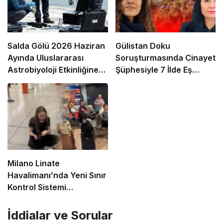
Salda Gölü 2026 Haziran
Gülistan Doku
Ayında Uluslararası
Soruşturmasında Cinayet
Astrobiyoloji Etkinliğine
Şüphesiyle 7 İlde Eş
Ev Sahipliği Yapacak
Zamanlı Operasyon
Milano Linate
Havalimanı’nda Yeni Sınır
Kontrol Sistemi
Aksaklıklara Yol Açtı
İddialar ve Sorular