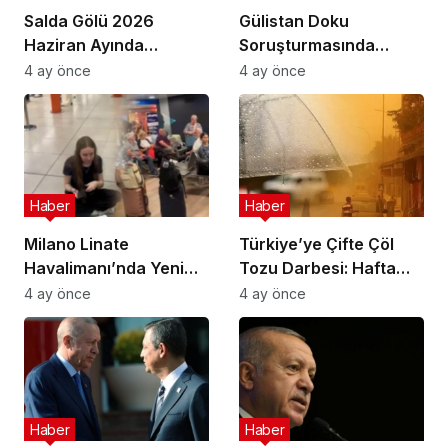
Salda Gölü 2026
Gülistan Doku
Haziran Ayında
Soruşturmasında
Uluslararası
Cinayet Şüphesiyle 7
4 ay önce
4 ay önce
Astrobiyoloji Etkinliğine
İlde Eş Zamanlı
Ev Sahipliği Yapacak
Operasyon
Haber
Haber
Milano Linate
Türkiye’ye Çifte Çöl
Havalimanı’nda Yeni
Tozu Darbesi: Hafta
Sınır Kontrol Sistemi
Sonu Çamur Yağacak!
4 ay önce
4 ay önce
Aksaklıklara Yol Açtı
Haber
Haber