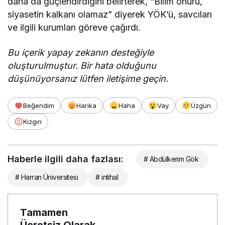
daha da güçlendirdiğini belirterek, “Bilim onuru,
siyasetin kalkanı olamaz” diyerek YÖK’ü, savcıları
ve ilgili kurumları göreve çağırdı.
Bu içerik yapay zekanın desteğiyle
oluşturulmuştur. Bir hata olduğunu
düşünüyorsanız lütfen iletişime geçin.
Beğendim
Harika
Haha
Vay
Üzgün
Kızgın
Haberle ilgili daha fazlası:
# Abdülkerim Gök
# Harran Üniversitesi
# intihal
Tamamen
Ücretsiz Olarak