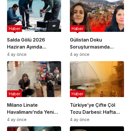
Haber
Haber
Salda Gölü 2026
Gülistan Doku
Haziran Ayında
Soruşturmasında
Uluslararası
Cinayet Şüphesiyle 7
4 ay önce
4 ay önce
Astrobiyoloji Etkinliğine
İlde Eş Zamanlı
Ev Sahipliği Yapacak
Operasyon
Haber
Haber
Milano Linate
Türkiye’ye Çifte Çöl
Havalimanı’nda Yeni
Tozu Darbesi: Hafta
Sınır Kontrol Sistemi
Sonu Çamur Yağacak!
4 ay önce
4 ay önce
Aksaklıklara Yol Açtı