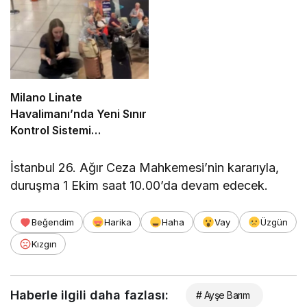
Milano Linate
Havalimanı’nda Yeni Sınır
Kontrol Sistemi
Aksaklıklara Yol Açtı
İstanbul 26. Ağır Ceza Mahkemesi’nin kararıyla,
duruşma 1 Ekim saat 10.00’da devam edecek.
Beğendim
Harika
Haha
Vay
Üzgün
Kızgın
Haberle ilgili daha fazlası:
# Ayşe Barım