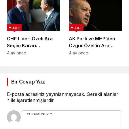
Haber
Haber
CHP Lideri Özel: Ara
AK Parti ve MHP’den
Seçim Kararı
Özgür Özel’in Ara
Yürütmenin Değil
Seçim Çağrısına Ret
4 ay önce
4 ay önce
Meclisin Yetkisindedir
Bir Cevap Yaz
E-posta adresiniz yayınlanmayacak.
Gerekli alanlar
*
ile işaretlenmişlerdir
YORUMUNUZ
*