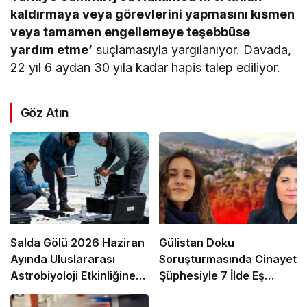
kaldırmaya veya görevlerini yapmasını kısmen
veya tamamen engellemeye teşebbüse
yardım etme’
suçlamasıyla yargılanıyor. Davada,
22 yıl 6 aydan 30 yıla kadar hapis talep ediliyor.
Göz Atın
Salda Gölü 2026 Haziran
Gülistan Doku
Ayında Uluslararası
Soruşturmasında Cinayet
Astrobiyoloji Etkinliğine
Şüphesiyle 7 İlde Eş
Ev Sahipliği Yapacak
Zamanlı Operasyon