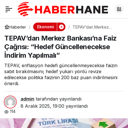
TEPAV’dan Merkez
0
Bankası’na Faiz
Ekonomi
Haberler
TEPAV’dan Merkez
Bankası’na Faiz Çağrısı:
TEPAV’dan Merkez Bankası’na Faiz
“Hedef Güncellenecekse
Çağrısı: “Hedef
İndirim Yapılmalı”
Çağrısı: “Hedef Güncellenecekse
İndirim Yapılmalı”
Güncellenecekse
TEPAV, enflasyon hedefi güncellenmeyecekse faizin
İndirim Yapılmalı”
sabit bırakılmasını; hedef yukarı yönlü revize
edilecekse politika faizinin 200 baz puan indirilmesini
önerdi.
admin
tarafından yayınlandı
8 Aralık 2025, 19:00
yayınlandı
114