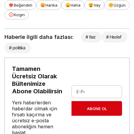
Beğendim
Harika
Haha
Vay
Üzgün
Kızgın
Haberle ilgili daha fazlası:
# faiz
# Hedef
# politika
Tamamen
Ücretsiz Olarak
Bültenimize
Abone Olabilirsin
Yeni haberlerden
haberdar olmak için
ABONE OL
fırsatı kaçırma ve
ücretsiz e-posta
aboneliğini hemen
başlat.