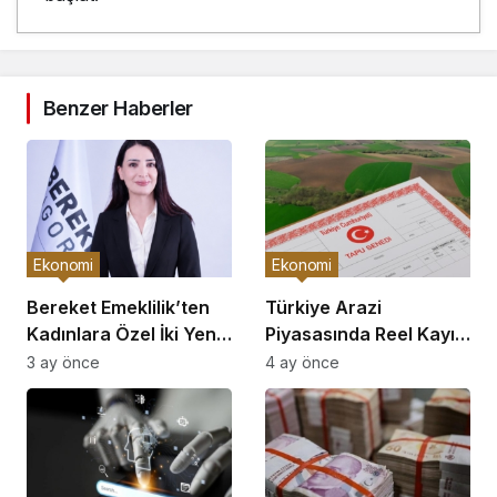
Benzer Haberler
Ekonomi
Ekonomi
Bereket Emeklilik’ten
Türkiye Arazi
Kadınlara Özel İki Yeni
Piyasasında Reel Kayıp:
Bireysel Emeklilik Planı
Büyükşehirler
3 ay önce
4 ay önce
Enflasyonun Gerisinde
Kaldı