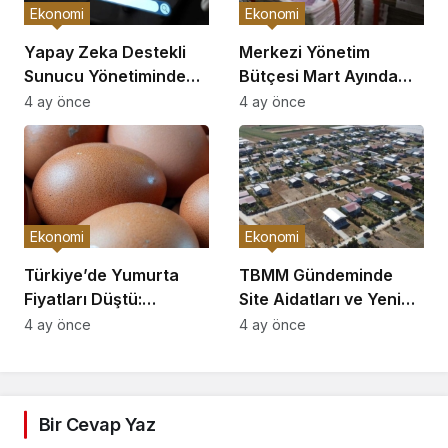
Ekonomi
Ekonomi
Yapay Zeka Destekli
Merkezi Yönetim
Sunucu Yönetiminde
Bütçesi Mart Ayında
Proaktif Dönem Başladı
229,9 Milyar TL Açık
4 ay önce
4 ay önce
Verdi
Ekonomi
Ekonomi
Türkiye’de Yumurta
TBMM Gündeminde
Fiyatları Düştü:
Site Aidatları ve Yeni
Üreticiler Yüzde 20
Hal Yasası
4 ay önce
4 ay önce
Zarar Ediyor
Düzenlemeleri Yer
Alıyor
Bir Cevap Yaz