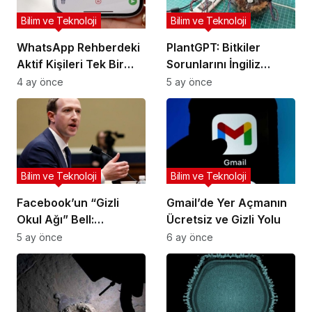
Bilim ve Teknoloji
Bilim ve Teknoloji
WhatsApp Rehberdeki
PlantGPT: Bitkiler
Aktif Kişileri Tek Bir
Sorunlarını İngiliz
Ekranda Listeleyecek
Aksanıyla Anlatıyor
4 ay önce
5 ay önce
Bilim ve Teknoloji
Bilim ve Teknoloji
Facebook’un “Gizli
Gmail’de Yer Açmanın
Okul Ağı” Bell:
Ücretsiz ve Gizli Yolu
Mahkeme Belgeleriyle
5 ay önce
6 ay önce
Gelen İtiraflar