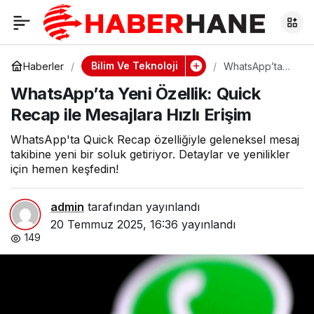
WhatsApp’ta Yeni
0
Özellik: Quick Recap
Bilim Ve Teknoloji
Haberler
WhatsApp’ta
Yeni Özellik:
WhatsApp’ta Yeni Özellik: Quick
Quick Recap ile
ile Mesajlara Hızlı
Mesajlara Hızlı
Recap ile Mesajlara Hızlı Erişim
Erişim
Erişim
WhatsApp'ta Quick Recap özelliğiyle geleneksel mesaj
takibine yeni bir soluk getiriyor. Detaylar ve yenilikler
için hemen keşfedin!
admin
tarafından yayınlandı
20 Temmuz 2025, 16:36
yayınlandı
149