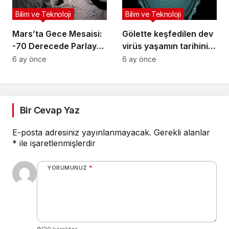
Bilim ve Teknoloji
Bilim ve Teknoloji
Mars’ta Gece Mesaisi:
Gölette keşfedilen dev
-70 Derecede Parlayan
virüs yaşamın tarihini
“Göz”
değiştirebilir
6 ay önce
6 ay önce
Bir Cevap Yaz
E-posta adresiniz yayınlanmayacak.
Gerekli alanlar
*
ile işaretlenmişlerdir
YORUMUNUZ
*