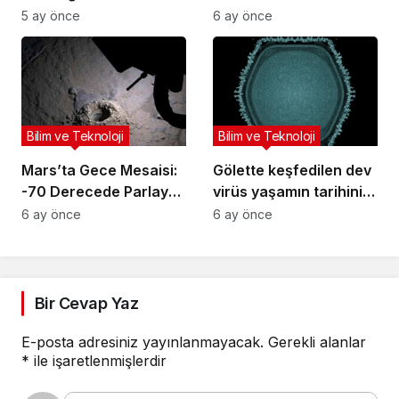
Mahkeme Belgeleriyle
5 ay önce
6 ay önce
Gelen İtiraflar
Bilim ve Teknoloji
Bilim ve Teknoloji
Mars’ta Gece Mesaisi:
Gölette keşfedilen dev
-70 Derecede Parlayan
virüs yaşamın tarihini
“Göz”
değiştirebilir
6 ay önce
6 ay önce
Bir Cevap Yaz
E-posta adresiniz yayınlanmayacak.
Gerekli alanlar
*
ile işaretlenmişlerdir