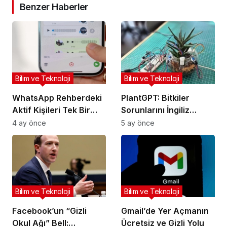
Benzer Haberler
Bilim ve Teknoloji
Bilim ve Teknoloji
WhatsApp Rehberdeki
PlantGPT: Bitkiler
Aktif Kişileri Tek Bir
Sorunlarını İngiliz
Ekranda Listeleyecek
Aksanıyla Anlatıyor
4 ay önce
5 ay önce
Bilim ve Teknoloji
Bilim ve Teknoloji
Facebook’un “Gizli
Gmail’de Yer Açmanın
Okul Ağı” Bell:
Ücretsiz ve Gizli Yolu