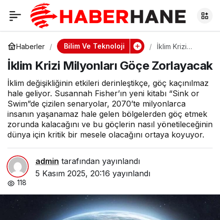
İklim Krizi Milyonları
0
Göçe Zorlayacak
Bilim Ve Teknoloji
Haberler
İklim Krizi
Milyonları Göçe
İklim Krizi Milyonları Göçe Zorlayacak
Zorlayacak
İklim değişikliğinin etkileri derinleştikçe, göç kaçınılmaz
hale geliyor. Susannah Fisher’ın yeni kitabı “Sink or
Swim”de çizilen senaryolar, 2070’te milyonlarca
insanın yaşanamaz hale gelen bölgelerden göç etmek
zorunda kalacağını ve bu göçlerin nasıl yönetileceğinin
dünya için kritik bir mesele olacağını ortaya koyuyor.
admin
tarafından yayınlandı
5 Kasım 2025, 20:16
yayınlandı
118