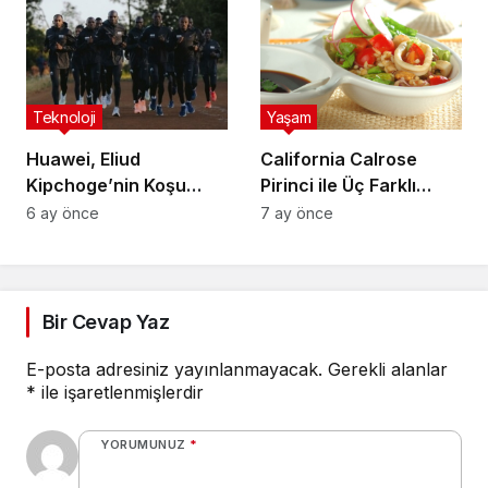
Topluyor
Teknoloji
Yaşam
Huawei, Eliud
California Calrose
Kipchoge’nin Koşu
Pirinci ile Üç Farklı
Takımıyla Teknoloji
Yemek Tarifi Önerisi
6 ay önce
7 ay önce
Ortaklığı Kurdu
Bir Cevap Yaz
E-posta adresiniz yayınlanmayacak.
Gerekli alanlar
*
ile işaretlenmişlerdir
YORUMUNUZ
*