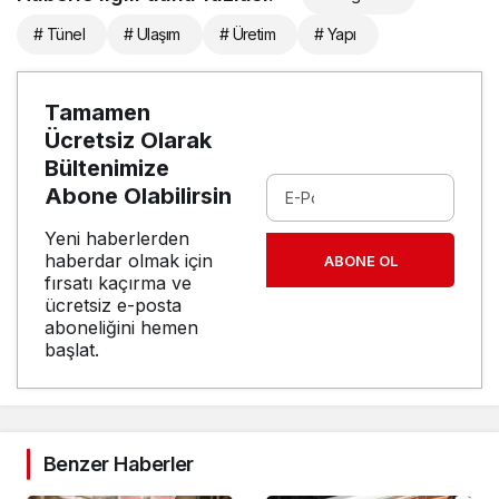
# Tünel
# Ulaşım
# Üretim
# Yapı
Tamamen
Ücretsiz Olarak
Bültenimize
Abone Olabilirsin
Yeni haberlerden
haberdar olmak için
ABONE OL
fırsatı kaçırma ve
ücretsiz e-posta
aboneliğini hemen
başlat.
Benzer Haberler