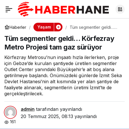
Tüm segmentler
0
geldi… Körfezray
Yaşam
Haberler
Tüm segmentler geldi…
Körfezray Metro Projesi
Tüm segmentler geldi… Körfezray
tam gaz sürüyor
Metro Projesi tam gaz
Metro Projesi tam gaz sürüyor
sürüyor
Körfezray Metrosu’nun inşaatı hızla ilerlerken, proje
için Gebze’de kurulan şantiyede üretilen segmentler
Outlet Center yanındaki Büyükşehir’e ait boş alana
getirilmeye başlandı. Önümüzdeki günlerde İzmit Seka
Devlet Hastanesi’nin alt kısmında yer alan şantiye de
faaliyete alınarak, segmentlerin üretimi İzmit’te de
gerçekleştirilecek.
admin
tarafından yayınlandı
20 Temmuz 2025, 08:13
yayınlandı
161