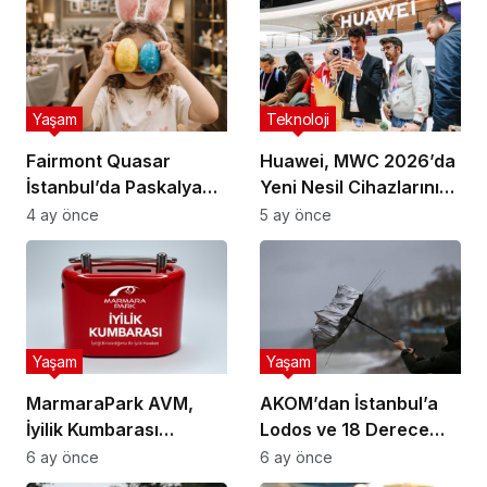
Yaşam
Teknoloji
Fairmont Quasar
Huawei, MWC 2026’da
İstanbul’da Paskalya
Yeni Nesil Cihazlarını
Brunch Etkinliği
Tanıttı
4 ay önce
5 ay önce
Düzenlenecek
Yaşam
Yaşam
MarmaraPark AVM,
AKOM’dan İstanbul’a
İyilik Kumbarası
Lodos ve 18 Derece
Projesiyle UNICEF
Uyarısı
6 ay önce
6 ay önce
Türkiye’ye Bağış