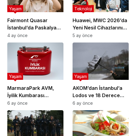
Yaşam
Teknoloji
Fairmont Quasar
Huawei, MWC 2026’da
İstanbul’da Paskalya
Yeni Nesil Cihazlarını
Brunch Etkinliği
Tanıttı
4 ay önce
5 ay önce
Düzenlenecek
Yaşam
Yaşam
MarmaraPark AVM,
AKOM’dan İstanbul’a
İyilik Kumbarası
Lodos ve 18 Derece
Projesiyle UNICEF
Uyarısı
6 ay önce
6 ay önce
Türkiye’ye Bağış
Topluyor