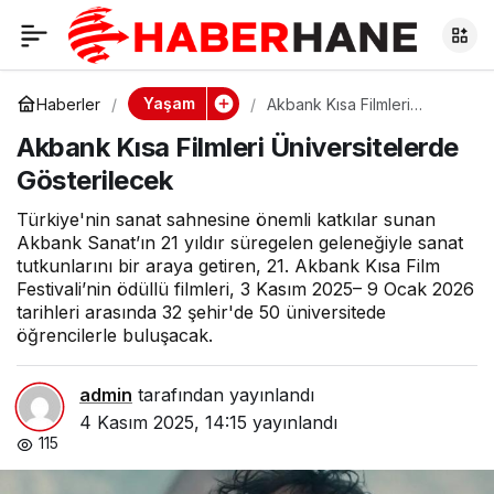
Akbank Kısa Filmleri
0
Üniversitelerde
Yaşam
Haberler
Akbank Kısa Filmleri
Üniversitelerde
Akbank Kısa Filmleri Üniversitelerde
Gösterilecek
Gösterilecek
Gösterilecek
Türkiye'nin sanat sahnesine önemli katkılar sunan
Akbank Sanat’ın 21 yıldır süregelen geleneğiyle sanat
tutkunlarını bir araya getiren, 21. Akbank Kısa Film
Festivali’nin ödüllü filmleri, 3 Kasım 2025– 9 Ocak 2026
tarihleri arasında 32 şehir'de 50 üniversitede
öğrencilerle buluşacak.
admin
tarafından yayınlandı
4 Kasım 2025, 14:15
yayınlandı
115