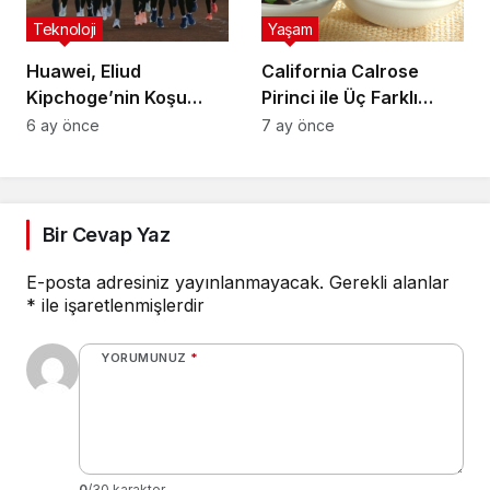
Teknoloji
Yaşam
Huawei, Eliud
California Calrose
Kipchoge’nin Koşu
Pirinci ile Üç Farklı
Takımıyla Teknoloji
Yemek Tarifi Önerisi
6 ay önce
7 ay önce
Ortaklığı Kurdu
Bir Cevap Yaz
E-posta adresiniz yayınlanmayacak.
Gerekli alanlar
*
ile işaretlenmişlerdir
YORUMUNUZ
*
0
/30 karakter