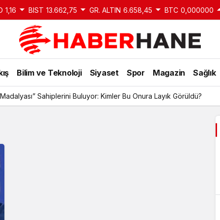
D
1,16
BIST
13.662,75
GR. ALTIN
6.658,45
BTC
0,000000
kış
Bilim ve Teknoloji
Siyaset
Spor
Magazin
Sağlık
Madalyası” Sahiplerini Buluyor: Kimler Bu Onura Layık Görüldü?