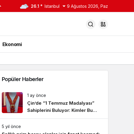
26.1 °
Istanbul
9 Ağustos 2026, Paz
Ekonomi
Popüler Haberler
1 ay önce
Çin’de “1 Temmuz Madalyası”
Sahiplerini Buluyor: Kimler Bu
Onura Layık Görüldü?
5 yıl önce