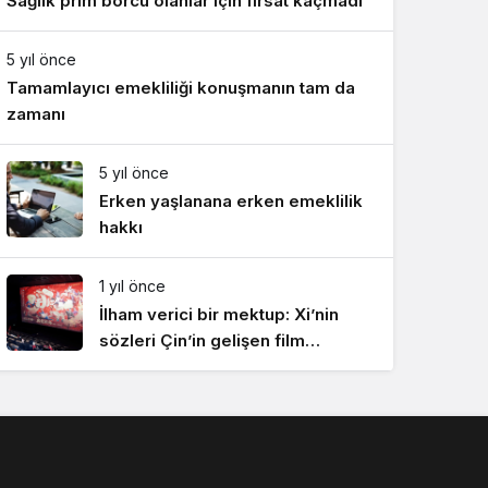
Sağlık prim borcu olanlar için fırsat kaçmadı
5 yıl önce
Tamamlayıcı emekliliği konuşmanın tam da
zamanı
5 yıl önce
Erken yaşlanana erken emeklilik
hakkı
1 yıl önce
İlham verici bir mektup: Xi’nin
sözleri Çin’in gelişen film
endüstrisinde yankı uyandırdı