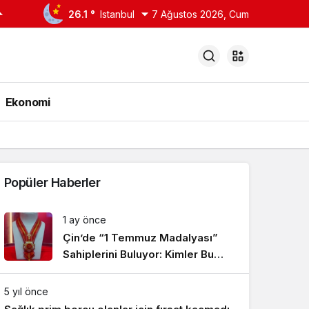
26.1 °
Istanbul
7 Ağustos 2026, Cum
Ekonomi
Popüler Haberler
1 ay önce
Çin’de “1 Temmuz Madalyası”
Sahiplerini Buluyor: Kimler Bu
Onura Layık Görüldü?
5 yıl önce