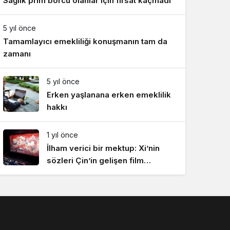
Sağlık prim borcu olanlar için fırsat kaçmadı
5 yıl önce
Tamamlayıcı emekliliği konuşmanın tam da
zamanı
5 yıl önce
Erken yaşlanana erken emeklilik
hakkı
1 yıl önce
İlham verici bir mektup: Xi’nin
sözleri Çin’in gelişen film
endüstrisinde yankı uyandırdı