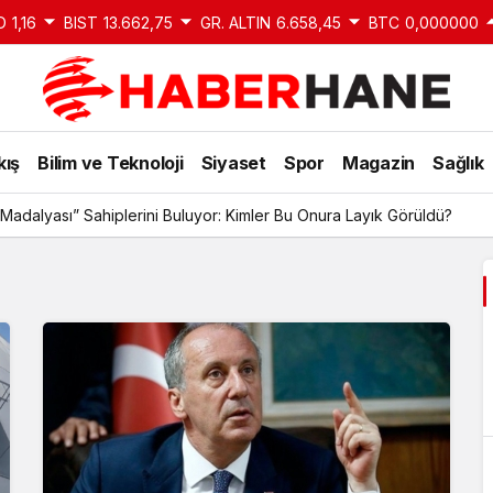
D
1,16
BIST
13.662,75
GR. ALTIN
6.658,45
BTC
0,000000
kış
Bilim ve Teknoloji
Siyaset
Spor
Magazin
Sağlık
Madalyası” Sahiplerini Buluyor: Kimler Bu Onura Layık Görüldü?