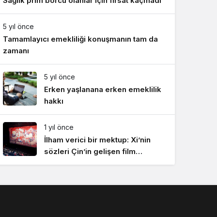
Sağlık prim borcu olanlar için fırsat kaçmadı
5 yıl önce
Tamamlayıcı emekliliği konuşmanın tam da
zamanı
5 yıl önce
Erken yaşlanana erken emeklilik
hakkı
1 yıl önce
İlham verici bir mektup: Xi’nin
sözleri Çin’in gelişen film
endüstrisinde yankı uyandırdı