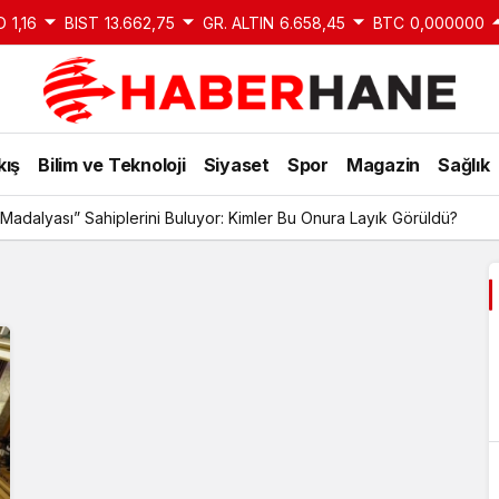
D
1,16
BIST
13.662,75
GR. ALTIN
6.658,45
BTC
0,000000
kış
Bilim ve Teknoloji
Siyaset
Spor
Magazin
Sağlık
Madalyası” Sahiplerini Buluyor: Kimler Bu Onura Layık Görüldü?