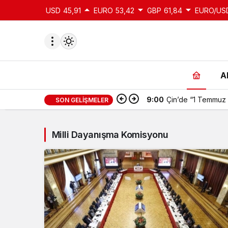
USD
45,91
EURO
53,42
GBP
61,84
EURO/US
A
9:00
Çin’de “1 Temmuz 
SON GELIŞMELER
du
u seçin.
Milli Dayanışma Komisyonu
seçin.
u
 seçin.