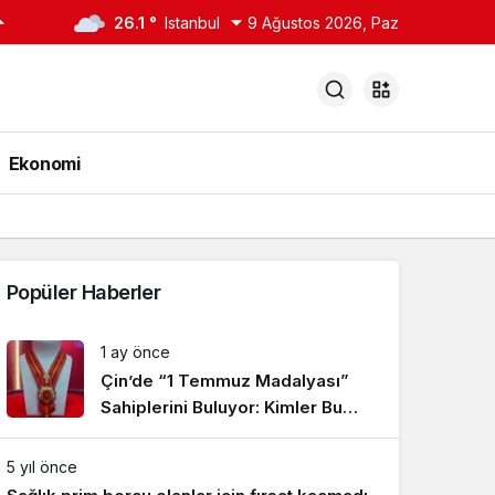
26.1 °
Istanbul
9 Ağustos 2026, Paz
Ekonomi
Popüler Haberler
1 ay önce
Çin’de “1 Temmuz Madalyası”
Sahiplerini Buluyor: Kimler Bu
Onura Layık Görüldü?
5 yıl önce