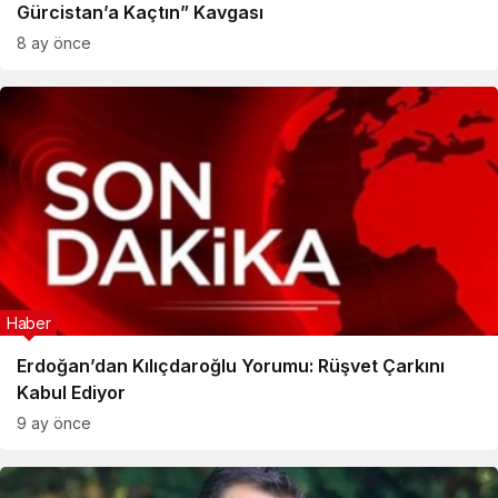
Gürcistan’a Kaçtın” Kavgası
8 ay önce
Haber
Erdoğan’dan Kılıçdaroğlu Yorumu: Rüşvet Çarkını
Kabul Ediyor
9 ay önce