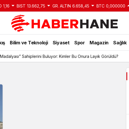
D
1,16
BIST
13.662,75
GR. ALTIN
6.658,45
BTC
0,000000
kış
Bilim ve Teknoloji
Siyaset
Spor
Magazin
Sağlık
Madalyası” Sahiplerini Buluyor: Kimler Bu Onura Layık Görüldü?