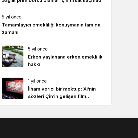
Sağlık prim borcu olanlar için fırsat kaçmadı
5 yıl önce
Tamamlayıcı emekliliği konuşmanın tam da
zamanı
5 yıl önce
Erken yaşlanana erken emeklilik
hakkı
1 yıl önce
İlham verici bir mektup: Xi’nin
sözleri Çin’in gelişen film
endüstrisinde yankı uyandırdı