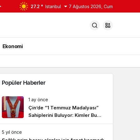
27.2 °
Istanbul
7 Ağustos 2026, Cum
Ekonomi
Popüler Haberler
1 ay önce
Çin’de “1 Temmuz Madalyası”
Sahiplerini Buluyor: Kimler Bu
Onura Layık Görüldü?
5 yıl önce