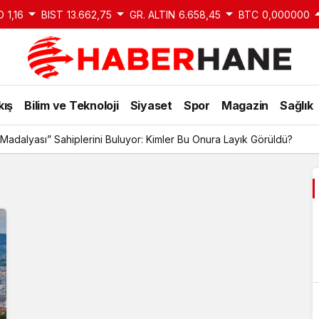
D
1,16
BIST
13.662,75
GR. ALTIN
6.658,45
BTC
0,000000
kış
Bilim ve Teknoloji
Siyaset
Spor
Magazin
Sağlık
Madalyası” Sahiplerini Buluyor: Kimler Bu Onura Layık Görüldü?