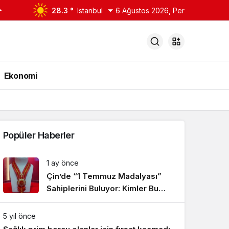
28.3 °
Istanbul
6 Ağustos 2026, Per
Ekonomi
Popüler Haberler
1 ay önce
Çin’de “1 Temmuz Madalyası”
Sahiplerini Buluyor: Kimler Bu
Onura Layık Görüldü?
5 yıl önce