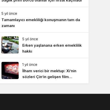
Sağlık prim borcu olanlar için fırsat kaçmadı
5 yıl önce
Tamamlayıcı emekliliği konuşmanın tam da
zamanı
5 yıl önce
Erken yaşlanana erken emeklilik
hakkı
1 yıl önce
İlham verici bir mektup: Xi’nin
sözleri Çin’in gelişen film
endüstrisinde yankı uyandırdı