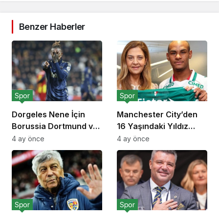
Benzer Haberler
Spor
Spor
Dorgeles Nene İçin
Manchester City’den
Borussia Dortmund ve
16 Yaşındaki Yıldız
Bayer Leverkusen
Adayı İçin 40 Milyon
4 ay önce
4 ay önce
Devreye Girdi
Euroluk Rekor Teklif
Spor
Spor