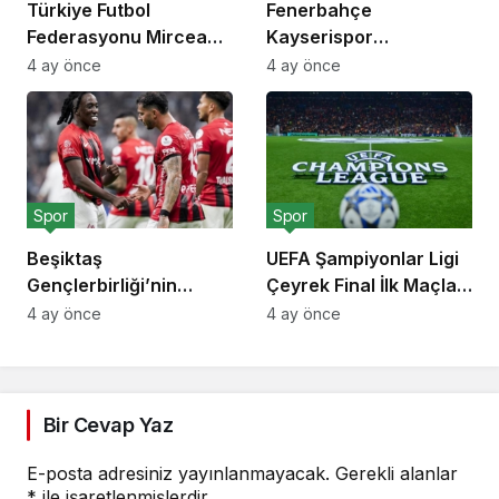
Türkiye Futbol
Fenerbahçe
Federasyonu Mircea
Kayserispor
Lucescu İçin Saygı
Deplasman Maçı
4 ay önce
4 ay önce
Duruşu Kararı Aldı
Biletlerini Taraftarı İçin
Sübvanse Etti
Spor
Spor
Beşiktaş
UEFA Şampiyonlar Ligi
Gençlerbirliği’nin
Çeyrek Final İlk Maçları
İtalyan Futbolcusu
7 Nisan’da Başlıyor
4 ay önce
4 ay önce
Franco Tongya’yı
Transfer Listesine
Ekledi
Bir Cevap Yaz
E-posta adresiniz yayınlanmayacak.
Gerekli alanlar
*
ile işaretlenmişlerdir