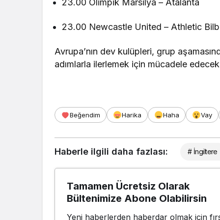
23.00 Olimpik Marsilya – Atalanta
23.00 Newcastle United – Athletic Bil
Avrupa’nın dev kulüpleri, grup aşamasın
adımlarla ilerlemek için mücadele edecek
Beğendim
Harika
Haha
Vay
Haberle ilgili daha fazlası:
# İngiltere
Tamamen Ücretsiz Olarak
Bültenimize Abone Olabilirsin
Yeni haberlerden haberdar olmak için fırs