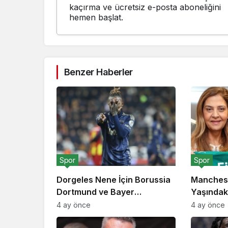
kaçırma ve ücretsiz e-posta aboneliğini
hemen başlat.
Benzer Haberler
Spor
Spor
Dorgeles Nene İçin Borussia
Manchest
Dortmund ve Bayer
Yaşındaki
Leverkusen Devreye Girdi
Milyon Eu
4 ay önce
4 ay önce