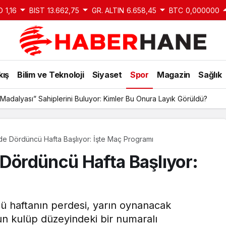
D
1,16
BIST
13.662,75
GR. ALTIN
6.658,45
BTC
0,000000
kış
Bilim ve Teknoloji
Siyaset
Spor
Magazin
Sağlık
Madalyası” Sahiplerini Buluyor: Kimler Bu Onura Layık Görüldü?
de Dördüncü Hafta Başlıyor: İşte Maç Programı
 Dördüncü Hafta Başlıyor:
ü haftanın perdesi, yarın oynanacak
un kulüp düzeyindeki bir numaralı