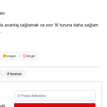
bao
da avantaj sağlamak ve son 16 turuna daha sağlam
.
Üzgün
Kızgın
# İspanya
atı