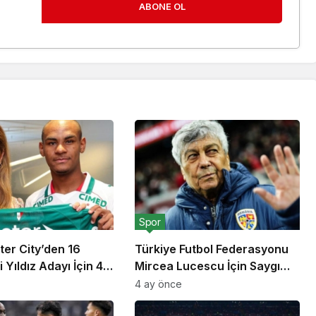
ABONE OL
Spor
er City’den 16
Türkiye Futbol Federasyonu
 Yıldız Adayı İçin 40
Mircea Lucescu İçin Saygı
roluk Rekor Teklif
Duruşu Kararı Aldı
4 ay önce