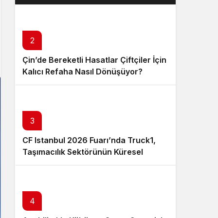
Layık Görüldü?
2
Çin’de Bereketli Hasatlar Çiftçiler İçin
Kalıcı Refaha Nasıl Dönüşüyor?
3
CF Istanbul 2026 Fuarı’nda Truck1,
Taşımacılık Sektörünün Küresel
Tedarik Zincirini Dijital Platformuyla
Güçlendirecek
4