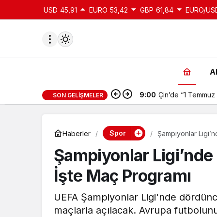
USD
45,91
EURO
53,42
GBP
61,84
EURO/US
A
9:00
Çin’de “1 Temmuz 
SON GELIŞMELER
du
u seçin.
Spor
Haberler
Şampiyonlar Ligi’n
Şampiyonlar Ligi’nde
seçin.
İşte Maç Programı
u
UEFA Şampiyonlar Ligi'nde dördünc
 seçin.
maçlarla açılacak. Avrupa futbolun