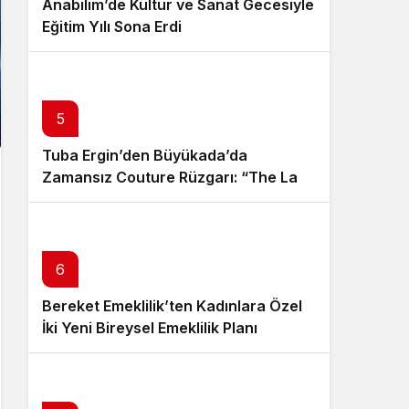
Anabilim’de Kültür ve Sanat Gecesiyle
Eğitim Yılı Sona Erdi
5
Tuba Ergin’den Büyükada’da
Zamansız Couture Rüzgarı: “The Last
Empress” Koleksiyonu Tanıtıldı
6
Bereket Emeklilik’ten Kadınlara Özel
İki Yeni Bireysel Emeklilik Planı