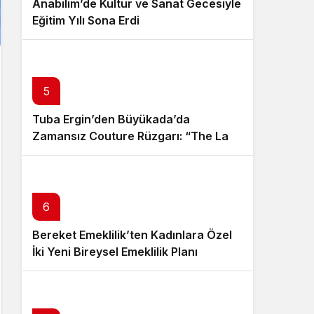
Anabilim’de Kültür ve Sanat Gecesiyle
Eğitim Yılı Sona Erdi
5
Tuba Ergin’den Büyükada’da
Zamansız Couture Rüzgarı: “The Last
Empress” Koleksiyonu Tanıtıldı
6
Bereket Emeklilik’ten Kadınlara Özel
İki Yeni Bireysel Emeklilik Planı