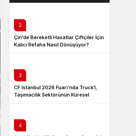
Layık Görüldü?
2
Çin’de Bereketli Hasatlar Çiftçiler İçin
Kalıcı Refaha Nasıl Dönüşüyor?
3
CF Istanbul 2026 Fuarı’nda Truck1,
Taşımacılık Sektörünün Küresel
Tedarik Zincirini Dijital Platformuyla
Güçlendirecek
4