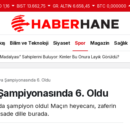
D
1,16
BIST
13.662,75
GR. ALTIN
6.658,45
BTC
0,000000
kış
Bilim ve Teknoloji
Siyaset
Spor
Magazin
Sağlık
Madalyası” Sahiplerini Buluyor: Kimler Bu Onura Layık Görüldü?
nya Şampiyonasında 6. Oldu
a Şampiyonasında 6. Oldu
da şampiyon oldu! Maçın heyecanı, zaferin
 sade dille burada.