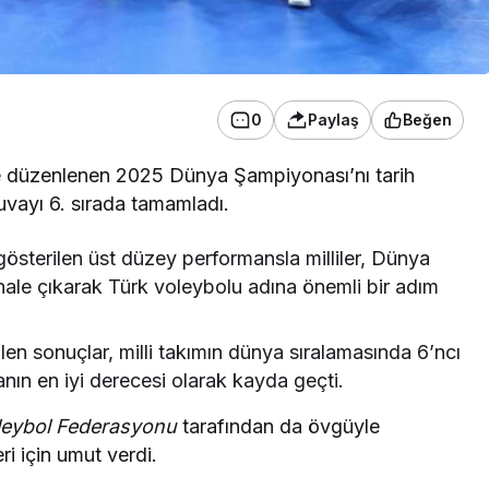
0
Paylaş
Beğen
r’de düzenlenen 2025 Dünya Şampiyonası’nı tarih
uvayı 6. sırada tamamladı.
österilen üst düzey performansla milliler, Dünya
nale çıkarak Türk voleybolu adına önemli bir adım
ilen sonuçlar, milli takımın dünya sıralamasında 6’ncı
anın en iyi derecesi olarak kayda geçti.
leybol Federasyonu
tarafından da övgüyle
ri için umut verdi.