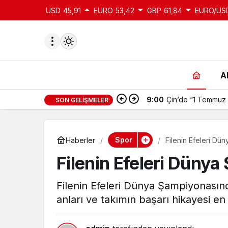
USD
45,91
EURO
53,42
GBP
61,84
EURO/US
A
9:00
Çin’de “1 Temmuz 
SON GELIŞMELER
du
u seçin.
Spor
Haberler
Filenin Efeleri Dü
Filenin Efeleri Düny
seçin.
Filenin Efeleri Dünya Şampiyonasın
anları ve takımın başarı hikayesi en
u
 seçin.