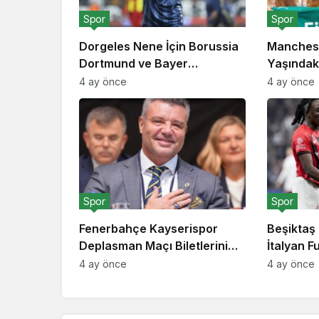
Spor
Spor
Dorgeles Nene İçin Borussia
Manchest
Dortmund ve Bayer
Yaşındaki
Leverkusen Devreye Girdi
Milyon Eu
4 ay önce
4 ay önce
Spor
Spor
Fenerbahçe Kayserispor
Beşiktaş 
Deplasman Maçı Biletlerini
İtalyan 
Taraftarı İçin Sübvanse Etti
Tongya’yı
4 ay önce
4 ay önce
Ekledi