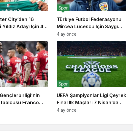
Spor
er City’den 16
Türkiye Futbol Federasyonu
 Yıldız Adayı İçin 40
Mircea Lucescu İçin Saygı
roluk Rekor Teklif
Duruşu Kararı Aldı
4 ay önce
Spor
Gençlerbirliği’nin
UEFA Şampiyonlar Ligi Çeyrek
Futbolcusu Franco
Final İlk Maçları 7 Nisan’da
 Transfer Listesine
Başlıyor
4 ay önce