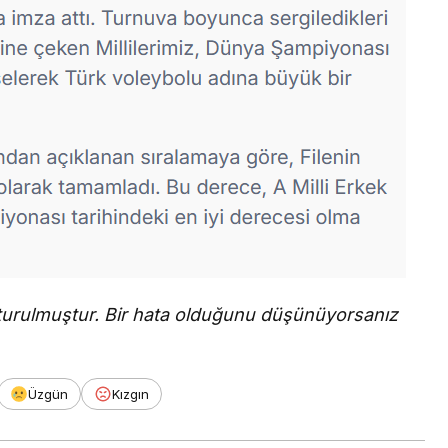
şturulmuştur. Bir hata olduğunu düşünüyorsanız
Üzgün
Kızgın