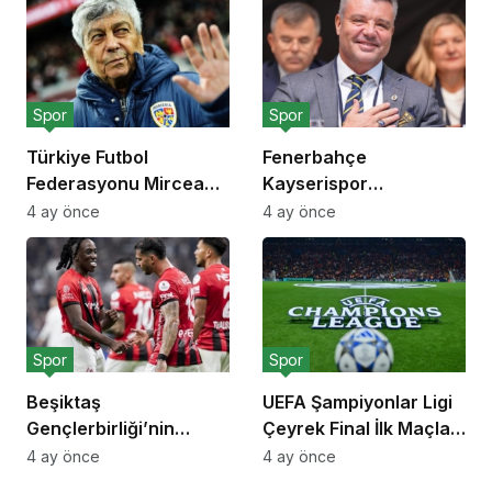
Spor
Spor
Türkiye Futbol
Fenerbahçe
Federasyonu Mircea
Kayserispor
Lucescu İçin Saygı
Deplasman Maçı
4 ay önce
4 ay önce
Duruşu Kararı Aldı
Biletlerini Taraftarı İçin
Sübvanse Etti
Spor
Spor
Beşiktaş
UEFA Şampiyonlar Ligi
Gençlerbirliği’nin
Çeyrek Final İlk Maçları
İtalyan Futbolcusu
7 Nisan’da Başlıyor
4 ay önce
4 ay önce
Franco Tongya’yı