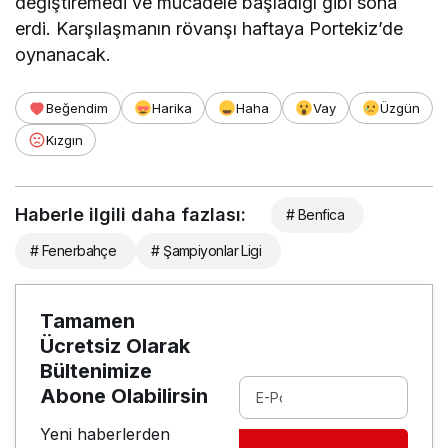
değiştiremedi ve mücadele başladığı gibi sona
erdi. Karşılaşmanın rövanşı haftaya Portekiz’de
oynanacak.
Beğendim
Harika
Haha
Vay
Üzgün
Kızgın
Haberle ilgili daha fazlası:
# Benfica
# Fenerbahçe
# Şampiyonlar Ligi
Tamamen
Ücretsiz Olarak
Bültenimize
Abone Olabilirsin
Yeni haberlerden