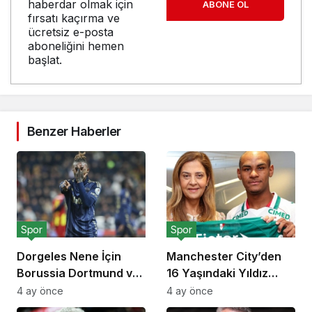
haberdar olmak için
ABONE OL
fırsatı kaçırma ve
ücretsiz e-posta
aboneliğini hemen
başlat.
Benzer Haberler
Spor
Spor
Dorgeles Nene İçin
Manchester City’den
Borussia Dortmund ve
16 Yaşındaki Yıldız
Bayer Leverkusen
Adayı İçin 40 Milyon
4 ay önce
4 ay önce
Devreye Girdi
Euroluk Rekor Teklif