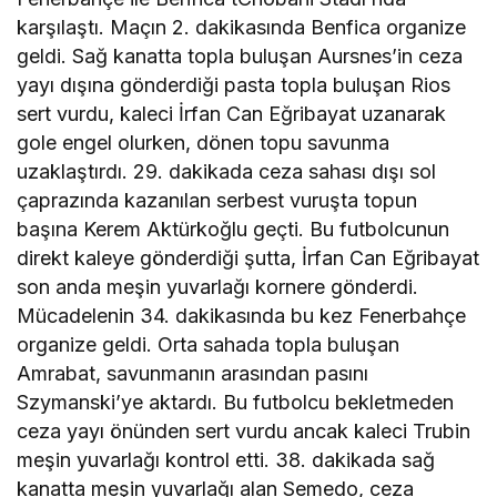
karşılaştı. Maçın 2. dakikasında Benfica organize
geldi. Sağ kanatta topla buluşan Aursnes’in ceza
yayı dışına gönderdiği pasta topla buluşan Rios
sert vurdu, kaleci İrfan Can Eğribayat uzanarak
gole engel olurken, dönen topu savunma
uzaklaştırdı. 29. dakikada ceza sahası dışı sol
çaprazında kazanılan serbest vuruşta topun
başına Kerem Aktürkoğlu geçti. Bu futbolcunun
direkt kaleye gönderdiği şutta, İrfan Can Eğribayat
son anda meşin yuvarlağı kornere gönderdi.
Mücadelenin 34. dakikasında bu kez Fenerbahçe
organize geldi. Orta sahada topla buluşan
Amrabat, savunmanın arasından pasını
Szymanski’ye aktardı. Bu futbolcu bekletmeden
ceza yayı önünden sert vurdu ancak kaleci Trubin
meşin yuvarlağı kontrol etti. 38. dakikada sağ
kanatta meşin yuvarlağı alan Semedo, ceza