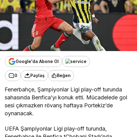
Google'da Abone Ol
0
Paylaş
Beğen
Fenerbahçe, Şampiyonlar Ligi play-off turunda
sahasında Benfica’yı konuk etti. Mücadelede gol
sesi çıkmazken rövanş haftaya Portekiz’de
oynanacak.
UEFA Şampiyonlar Ligi play-off turunda,
Fenerbahçe ile Benfica tChobani Stadı’nda