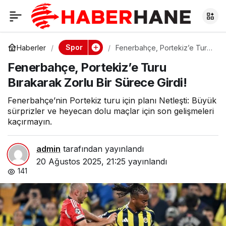
Fenerbahçe,
0
Portekiz’e Turu
Spor
Haberler
Fenerbahçe, Portekiz’e Turu
Bırakarak Zorlu Bir Sürece
Fenerbahçe, Portekiz’e Turu
Girdi!
Bırakarak Zorlu Bir
Bırakarak Zorlu Bir Sürece Girdi!
Sürece Girdi!
Fenerbahçe’nin Portekiz turu için planı Netleşti: Büyük
sürprizler ve heyecan dolu maçlar için son gelişmeleri
kaçırmayın.
admin
tarafından yayınlandı
20 Ağustos 2025, 21:25
yayınlandı
141