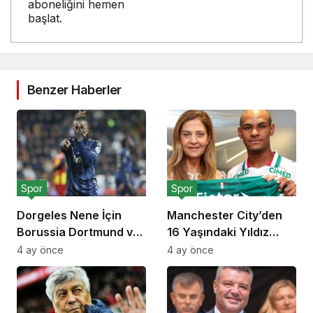
aboneliğini hemen
başlat.
Benzer Haberler
Spor
Spor
Dorgeles Nene İçin
Manchester City’den
Borussia Dortmund ve
16 Yaşındaki Yıldız
Bayer Leverkusen
Adayı İçin 40 Milyon
4 ay önce
4 ay önce
Devreye Girdi
Euroluk Rekor Teklif