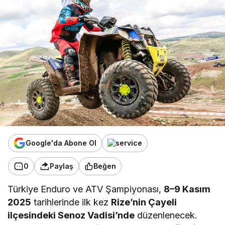
Google'da Abone Ol
0
Paylaş
Beğen
Türkiye Enduro ve ATV Şampiyonası,
8–9 Kasım
2025
tarihlerinde ilk kez
Rize’nin Çayeli
ilçesindeki Senoz Vadisi’nde
düzenlenecek.