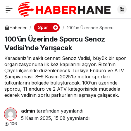
Beşiktaş’ta 4
0
Paylaş
Futbolcu Sakatlık
Spor
Haberler
100’ün Üzerinde Sporcu
Senoz Vadisi’nde Yarışacak
100’ün Üzerinde Sporcu Senoz
Nedeniyle
Vadisi’nde Yarışacak
Antrenmanda Yok
Karadeniz’in saklı cenneti Senoz Vadisi, büyük bir spor
organizasyonuna ilk kez kapılarını açıyor. Rize’nin
Çayeli ilçesinde düzenlenecek Türkiye Enduro ve ATV
Şampiyonası, 8–9 Kasım 2025’te motor sporları
tutkunlarını bölgede buluşturacak. 100’ün üzerinde
sporcu, 11 enduro ve 2 ATV kategorisinde mücadele
ederek vadinin zorlu parkurlarını aşmaya çalışacak.
admin
tarafından yayınlandı
5 Kasım 2025, 15:08
yayınlandı
106