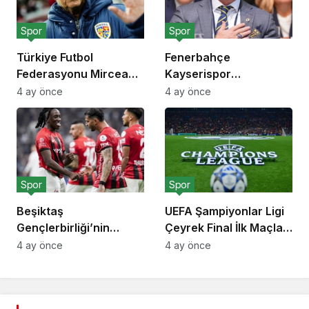
Spor
Spor
Türkiye Futbol
Fenerbahçe
Federasyonu Mircea
Kayserispor
Lucescu İçin Saygı
Deplasman Maçı
4 ay önce
4 ay önce
Duruşu Kararı Aldı
Biletlerini Taraftarı İçin
Sübvanse Etti
Spor
Spor
Beşiktaş
UEFA Şampiyonlar Ligi
Gençlerbirliği’nin
Çeyrek Final İlk Maçları
İtalyan Futbolcusu
7 Nisan’da Başlıyor
4 ay önce
4 ay önce
Franco Tongya’yı
Transfer Listesine
Ekledi