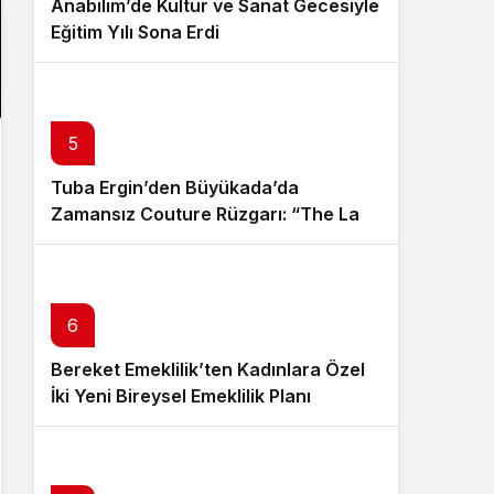
Anabilim’de Kültür ve Sanat Gecesiyle
Eğitim Yılı Sona Erdi
5
Tuba Ergin’den Büyükada’da
Zamansız Couture Rüzgarı: “The Last
Empress” Koleksiyonu Tanıtıldı
6
Bereket Emeklilik’ten Kadınlara Özel
İki Yeni Bireysel Emeklilik Planı