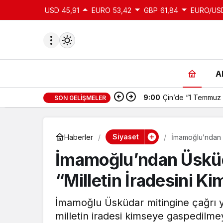
USD
45,91
EURO
53,42
GBP
61,84
EURO/US
A
9:00
Çin’de “1 Temmuz 
SON GELIŞMELER
du
u seçin.
Siyaset
Haberler
İmamoğlu’ndan Ü
Edemez!”
İmamoğlu’ndan Üsküd
seçin.
“Milletin İradesini 
u
İmamoğlu Üsküdar mitingine çağrı y
 seçin.
milletin iradesi kimseye gaspedilm