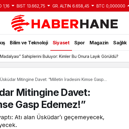
D
1,16
BIST
13.662,75
GR. ALTIN
6.658,45
BTC
0,000000
kış
Bilim ve Teknoloji
Siyaset
Spor
Magazin
Sağlık
Madalyası” Sahiplerini Buluyor: Kimler Bu Onura Layık Görüldü?
sküdar Mitingine Davet: “Milletin İradesini Kimse Gasp
ar Mitingine Davet:
Kimse Gasp Edemez!”
aptı: Atı alan Üsküdar’ı geçemeyecek,
eyecek.