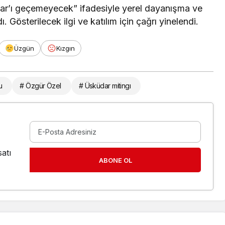
ar’ı geçemeyecek” ifadesiyle yerel dayanışma ve
 Gösterilecek ilgi ve katılım için çağrı yinelendi.
Üzgün
Kızgın
u
# Özgür Özel
# Üsküdar mitingı
atı
ABONE OL