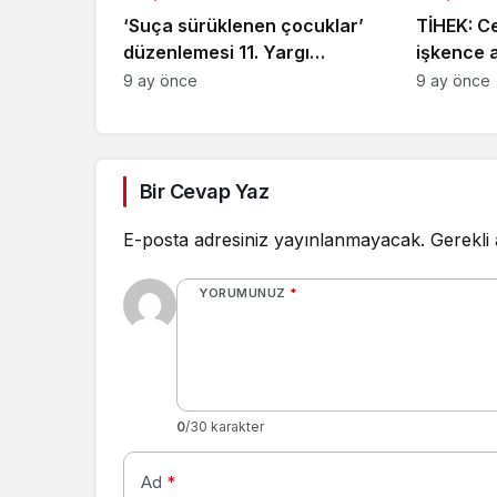
‘Suça sürüklenen çocuklar’
TİHEK: C
düzenlemesi 11. Yargı
işkence 
Paketi’nden çıkarıldı,
sona erdi
9 ay önce
9 ay önce
araştırma komisyonu
olabiliyor
kurulacak
Bir Cevap Yaz
E-posta adresiniz yayınlanmayacak.
Gerekli
YORUMUNUZ
*
0
/30 karakter
Ad
*