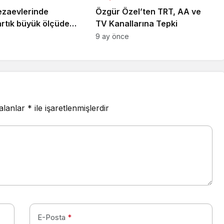
ezaevlerinde
Özgür Özel’ten TRT, AA ve
artık büyük ölçüde
TV Kanallarına Tepki
, nadir istisnalar
9 ay önce
 alanlar
*
ile işaretlenmişlerdir
E-Posta
*