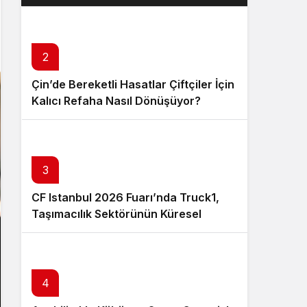
Layık Görüldü?
2
Çin’de Bereketli Hasatlar Çiftçiler İçin
Kalıcı Refaha Nasıl Dönüşüyor?
3
CF Istanbul 2026 Fuarı’nda Truck1,
Taşımacılık Sektörünün Küresel
Tedarik Zincirini Dijital Platformuyla
Güçlendirecek
4