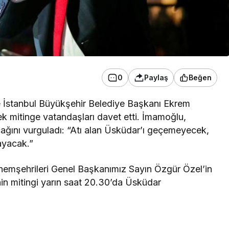
0
Paylaş
Beğen
 İstanbul Büyükşehir Belediye Başkanı Ekrem
 mitinge vatandaşları davet etti. İmamoğlu,
acağını vurguladı: “Atı alan Üsküdar’ı geçemeyecek,
ayacak.”
hemşehrileri Genel Başkanımız Sayın Özgür Özel’in
in mitingi yarın saat 20.30’da Üsküdar