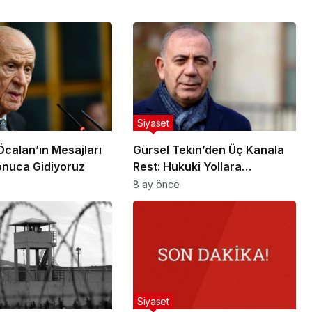
Siyaset
Öcalan’ın Mesajları
Gürsel Tekin’den Üç Kanala
onuca Gidiyoruz
Rest: Hukuki Yollara
Başvuracağım
8 ay önce
Siyaset