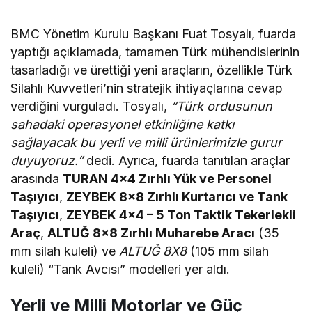
Tercih Etti!
BMC Yönetim Kurulu Başkanı Fuat Tosyalı, fuarda
yaptığı açıklamada, tamamen Türk mühendislerinin
tasarladığı ve ürettiği yeni araçların, özellikle Türk
Silahlı Kuvvetleri’nin stratejik ihtiyaçlarına cevap
verdiğini vurguladı. Tosyalı,
“Türk ordusunun
sahadaki operasyonel etkinliğine katkı
sağlayacak bu yerli ve milli ürünlerimizle gurur
duyuyoruz.”
dedi. Ayrıca, fuarda tanıtılan araçlar
arasında
TURAN 4×4 Zırhlı Yük ve Personel
Taşıyıcı
,
ZEYBEK 8×8 Zırhlı Kurtarıcı ve Tank
Taşıyıcı
,
ZEYBEK 4×4 – 5 Ton Taktik Tekerlekli
Araç
,
ALTUĞ 8×8 Zırhlı Muharebe Aracı
(35
mm silah kuleli) ve
ALTUĞ 8X8
(105 mm silah
kuleli) “Tank Avcısı” modelleri yer aldı.
Yerli ve Milli Motorlar ve Güç