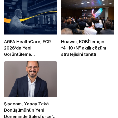
AGFA HealthCare, ECR
Huawei, KOBİ’ler için
2026’da Yeni
“4+10+N” akıllı çözüm
Görüntüleme
stratejisini tanıttı
Teknolojilerini Tanıtacak
Şişecam, Yapay Zekâ
Dönüşümünün Yeni
Döneminde Salesforce’u