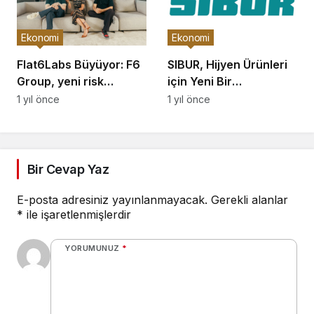
Ekonomi
Ekonomi
Flat6Labs Büyüyor: F6
SIBUR, Hijyen Ürünleri
Group, yeni risk
için Yeni Bir
sermayesi kolu F6
Polipropilen Sınıfı
1 yıl önce
1 yıl önce
Ventures’ı hayata
Geliştiriyor
geçiriyor
Bir Cevap Yaz
E-posta adresiniz yayınlanmayacak.
Gerekli alanlar
*
ile işaretlenmişlerdir
YORUMUNUZ
*