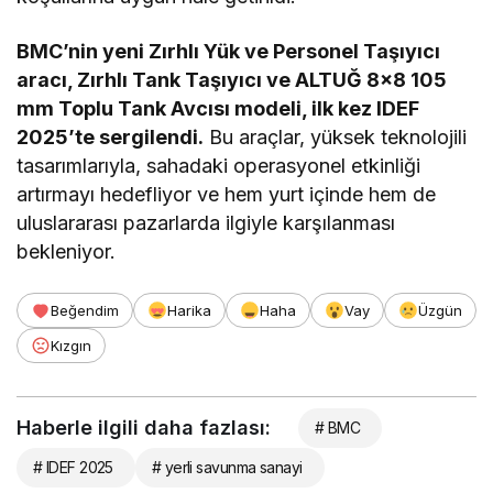
BMC’nin yeni Zırhlı Yük ve Personel Taşıyıcı
aracı, Zırhlı Tank Taşıyıcı ve ALTUĞ 8×8 105
mm Toplu Tank Avcısı modeli, ilk kez IDEF
2025’te sergilendi.
Bu araçlar, yüksek teknolojili
tasarımlarıyla, sahadaki operasyonel etkinliği
artırmayı hedefliyor ve hem yurt içinde hem de
uluslararası pazarlarda ilgiyle karşılanması
bekleniyor.
Beğendim
Harika
Haha
Vay
Üzgün
Kızgın
Haberle ilgili daha fazlası:
# BMC
# IDEF 2025
# yerli savunma sanayi