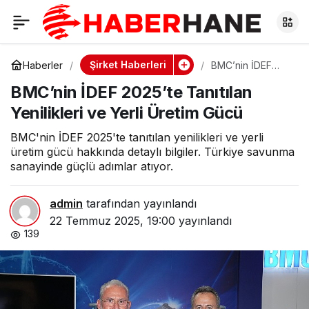
BMC’nin İDEF 2025’te
0
Tanıtılan Yenilikleri
Şirket Haberleri
Haberler
BMC’nin İDEF
2025’te Tanıtılan
BMC’nin İDEF 2025’te Tanıtılan
Yenilikleri ve Yerli
ve Yerli Üretim Gücü
Üretim Gücü
Yenilikleri ve Yerli Üretim Gücü
BMC'nin İDEF 2025'te tanıtılan yenilikleri ve yerli
üretim gücü hakkında detaylı bilgiler. Türkiye savunma
sanayinde güçlü adımlar atıyor.
admin
tarafından yayınlandı
22 Temmuz 2025, 19:00
yayınlandı
139