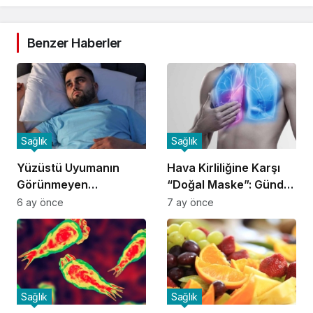
Benzer Haberler
Sağlık
Sağlık
Yüzüstü Uyumanın
Hava Kirliliğine Karşı
Görünmeyen
“Doğal Maske”: Günde
Tehlikeleri:
4 Porsiyon Meyve
6 ay önce
7 ay önce
Uzmanlardan Ciddi
Uyarılar
Sağlık
Sağlık