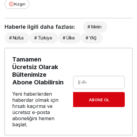
Kızgın
Haberle ilgili daha fazlası:
# Metin
# Nüfus
# Türkiye
# Ülke
# YAŞ
Tamamen
Ücretsiz Olarak
Bültenimize
Abone Olabilirsin
Yeni haberlerden
haberdar olmak için
ABONE OL
fırsatı kaçırma ve
ücretsiz e-posta
aboneliğini hemen
başlat.