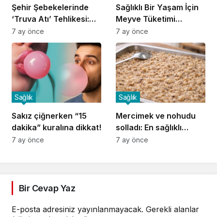
Şehir Şebekelerinde
Sağlıklı Bir Yaşam İçin
‘Truva Atı’ Tehlikesi:
Meyve Tüketimi
Amipler Klora Direniyor
Rehberi
7 ay önce
7 ay önce
Sağlık
Sağlık
Sakız çiğnerken “15
Mercimek ve nohudu
dakika” kuralına dikkat!
solladı: En sağlıklı
baklagil börülce
7 ay önce
7 ay önce
Bir Cevap Yaz
E-posta adresiniz yayınlanmayacak.
Gerekli alanlar