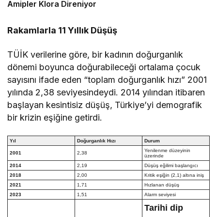
Amipler Klora Direniyor
Rakamlarla 11 Yıllık Düşüş
TÜİK verilerine göre, bir kadının doğurganlık
dönemi boyunca doğurabileceği ortalama çocuk
sayısını ifade eden “toplam doğurganlık hızı” 2001
yılında 2,38 seviyesindeydi. 2014 yılından itibaren
başlayan kesintisiz düşüş, Türkiye’yi demografik
bir krizin eşiğine getirdi.
Yıl
Doğurganlık Hızı
Durum
Yenilenme düzeyinin
2001
2,38
üzerinde
2014
2,19
Düşüş eğilimi başlangıcı
2018
2,00
Kritik eşiğin (2,1) altına iniş
2021
1,71
Hızlanan düşüş
2023
1,51
Alarm seviyesi
Tarihi dip