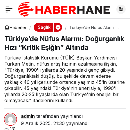
Türkiye’de Nüfus
0
Alarmı: Doğurganlık
Sağlık
Haberler
Türkiye’de Nüfus Alarmı:
Doğurganlık Hızı “Kritik
Türkiye’de Nüfus Alarmı: Doğurganlık
Eşiğin” Altında
Hızı “Kritik Eşiğin”
Hızı “Kritik Eşiğin” Altında
Altında
Türkiye İstatistik Kurumu (TÜİK) Başkan Yardımcısı
Furkan Metin, nüfus artış hızının azalmasına ilişkin,
"Türkiye, 1990'lı yıllarda 20 yaşındaki genç gibiydi.
Doğurganlıktaki düşüş, bu şekilde devam ederse
yaklaşık 40 yıl içerisinde ortanca yaşımız 45'in üzerine
çıkabilir. 45 yaşındaki Türkiye'nin enerjisiyle, 1990'lı
yıllarda 20-25'li yaşlarda olan Türkiye'nin enerjisi bir
olmayacak." ifadelerini kullandı.
admin
tarafından yayınlandı
9 Aralık 2025, 21:30
yayınlandı
131