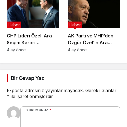
Haber
Haber
CHP Lideri Özel: Ara
AK Parti ve MHP’den
Seçim Kararı
Özgür Özel’in Ara
Yürütmenin Değil
Seçim Çağrısına Ret
4 ay önce
4 ay önce
Meclisin Yetkisindedir
Bir Cevap Yaz
E-posta adresiniz yayınlanmayacak.
Gerekli alanlar
*
ile işaretlenmişlerdir
YORUMUNUZ
*