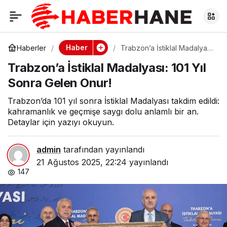
Trabzon’a İstiklal
0
Madalyası: 101 Yıl
Haber
Haberler
Trabzon’a İstiklal Madalyası:
101 Yıl Sonra Gelen Onur!
Trabzon’a İstiklal Madalyası: 101 Yıl
Sonra Gelen Onur!
Sonra Gelen Onur!
Trabzon’da 101 yıl sonra İstiklal Madalyası takdim edildi:
kahramanlık ve geçmişe saygı dolu anlamlı bir an.
Detaylar için yazıyı okuyun.
admin
tarafından yayınlandı
21 Ağustos 2025, 22:24
yayınlandı
147