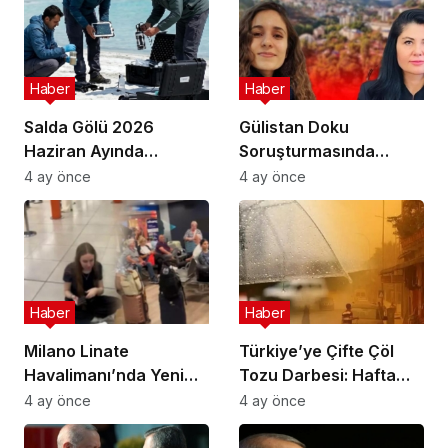
Haber
Haber
Salda Gölü 2026
Gülistan Doku
Haziran Ayında
Soruşturmasında
Uluslararası
Cinayet Şüphesiyle 7
4 ay önce
4 ay önce
Astrobiyoloji Etkinliğine
İlde Eş Zamanlı
Ev Sahipliği Yapacak
Operasyon
Haber
Haber
Milano Linate
Türkiye’ye Çifte Çöl
Havalimanı’nda Yeni
Tozu Darbesi: Hafta
Sınır Kontrol Sistemi
Sonu Çamur Yağacak!
4 ay önce
4 ay önce
Aksaklıklara Yol Açtı