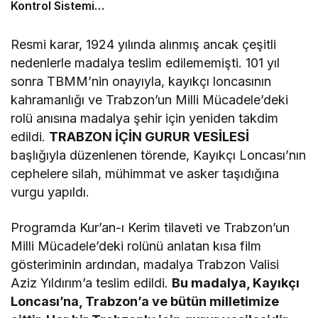
Kontrol Sistemi
Aksaklıklara Yol Açtı
Resmi karar, 1924 yılında alınmış ancak çeşitli
nedenlerle madalya teslim edilememişti. 101 yıl
sonra TBMM’nin onayıyla, kayıkçı loncasının
kahramanlığı ve Trabzon’un Milli Mücadele’deki
rolü anısına madalya şehir için yeniden takdim
edildi.
TRABZON İÇİN GURUR VESİLESİ
başlığıyla düzenlenen törende, Kayıkçı Loncası’nın
cephelere silah, mühimmat ve asker taşıdığına
vurgu yapıldı.
Programda Kur’an-ı Kerim tilaveti ve Trabzon’un
Milli Mücadele’deki rolünü anlatan kısa film
gösteriminin ardından, madalya Trabzon Valisi
Aziz Yıldırım’a teslim edildi.
Bu madalya, Kayıkçı
Loncası’na, Trabzon’a ve bütün milletimize