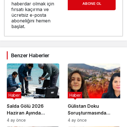
haberdar olmak için
ABONE OL
fırsatı kaçırma ve
ücretsiz e-posta
aboneliğini hemen
başlat.
Benzer Haberler
Haber
Haber
Salda Gölü 2026
Gülistan Doku
Haziran Ayında
Soruşturmasında
Uluslararası
Cinayet Şüphesiyle 7
4 ay önce
4 ay önce
Astrobiyoloji Etkinliğine
İlde Eş Zamanlı