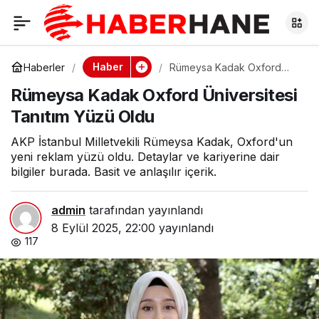
Rümeysa Kadak
0
Oxford Üniversitesi
Haber
Haberler
Rümeysa Kadak Oxford
Üniversitesi Tanıtım Yüzü
Rümeysa Kadak Oxford Üniversitesi
Oldu
Tanıtım Yüzü Oldu
Tanıtım Yüzü Oldu
AKP İstanbul Milletvekili Rümeysa Kadak, Oxford'un
yeni reklam yüzü oldu. Detaylar ve kariyerine dair
bilgiler burada. Basit ve anlaşılır içerik.
admin
tarafından yayınlandı
8 Eylül 2025, 22:00
yayınlandı
117