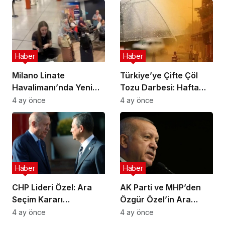
Ev Sahipliği Yapacak
Operasyon
Haber
Haber
Milano Linate
Türkiye’ye Çifte Çöl
Havalimanı’nda Yeni
Tozu Darbesi: Hafta
Sınır Kontrol Sistemi
Sonu Çamur Yağacak!
4 ay önce
4 ay önce
Aksaklıklara Yol Açtı
Haber
Haber
CHP Lideri Özel: Ara
AK Parti ve MHP’den
Seçim Kararı
Özgür Özel’in Ara
Yürütmenin Değil
Seçim Çağrısına Ret
4 ay önce
4 ay önce
Meclisin Yetkisindedir