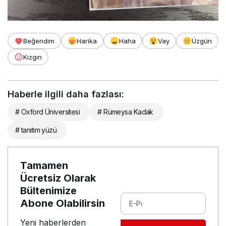
Beğendim
Harika
Haha
Vay
Üzgün
Kızgın
Haberle ilgili daha fazlası:
# Oxford Üniversitesi
# Rümeysa Kadak
# tanıtım yüzü
Tamamen
Ücretsiz Olarak
Bültenimize
Abone Olabilirsin
Yeni haberlerden