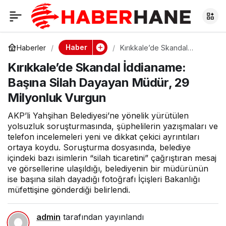
Kırıkkale’de Skandal
0
İddianame: Başına
Haber
Haberler
Kırıkkale’de Skandal
İddianame: Başına Silah
Kırıkkale’de Skandal İddianame:
Dayayan Müdür, 29
Silah Dayayan Müdür,
Milyonluk Vurgun
Başına Silah Dayayan Müdür, 29
Milyonluk Vurgun
29 Milyonluk Vurgun
AKP’li Yahşihan Belediyesi’ne yönelik yürütülen
yolsuzluk soruşturmasında, şüphelilerin yazışmaları ve
telefon incelemeleri yeni ve dikkat çekici ayrıntıları
ortaya koydu. Soruşturma dosyasında, belediye
içindeki bazı isimlerin “silah ticaretini” çağrıştıran mesaj
ve görsellerine ulaşıldığı, belediyenin bir müdürünün
ise başına silah dayadığı fotoğrafı İçişleri Bakanlığı
müfettişine gönderdiği belirlendi.
admin
tarafından yayınlandı