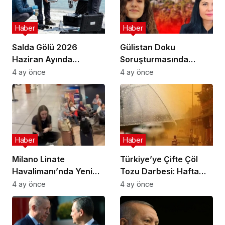
Haber
Haber
Salda Gölü 2026
Gülistan Doku
Haziran Ayında
Soruşturmasında
Uluslararası
Cinayet Şüphesiyle 7
4 ay önce
4 ay önce
Astrobiyoloji Etkinliğine
İlde Eş Zamanlı
Ev Sahipliği Yapacak
Operasyon
Haber
Haber
Milano Linate
Türkiye’ye Çifte Çöl
Havalimanı’nda Yeni
Tozu Darbesi: Hafta
Sınır Kontrol Sistemi
Sonu Çamur Yağacak!
4 ay önce
4 ay önce
Aksaklıklara Yol Açtı