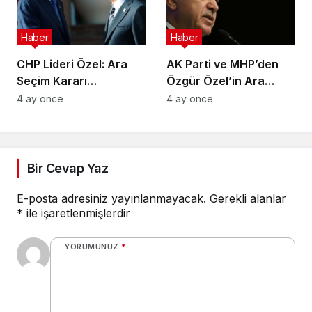
Haber
Haber
CHP Lideri Özel: Ara
AK Parti ve MHP’den
Seçim Kararı
Özgür Özel’in Ara
Yürütmenin Değil
Seçim Çağrısına Ret
4 ay önce
4 ay önce
Meclisin Yetkisindedir
Bir Cevap Yaz
E-posta adresiniz yayınlanmayacak.
Gerekli alanlar
*
ile işaretlenmişlerdir
YORUMUNUZ
*