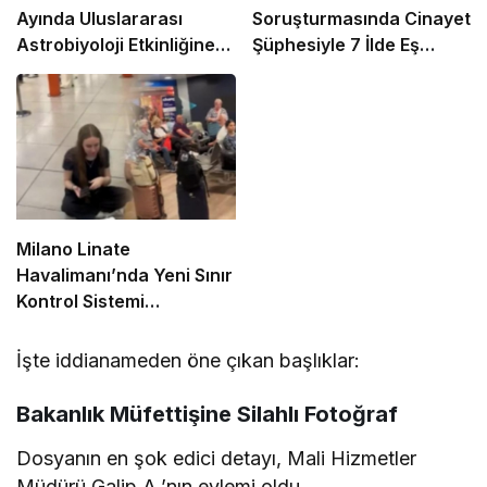
Ayında Uluslararası
Soruşturmasında Cinayet
Astrobiyoloji Etkinliğine
Şüphesiyle 7 İlde Eş
Ev Sahipliği Yapacak
Zamanlı Operasyon
Milano Linate
Havalimanı’nda Yeni Sınır
Kontrol Sistemi
Aksaklıklara Yol Açtı
İşte iddianameden öne çıkan başlıklar:
Bakanlık Müfettişine Silahlı Fotoğraf
Dosyanın en şok edici detayı, Mali Hizmetler
Müdürü Galip A.’nın eylemi oldu.