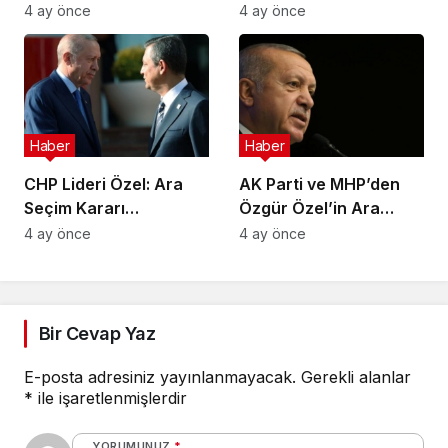
Sınır Kontrol Sistemi
Sonu Çamur Yağacak!
4 ay önce
4 ay önce
Aksaklıklara Yol Açtı
Haber
Haber
CHP Lideri Özel: Ara
AK Parti ve MHP’den
Seçim Kararı
Özgür Özel’in Ara
Yürütmenin Değil
Seçim Çağrısına Ret
4 ay önce
4 ay önce
Meclisin Yetkisindedir
Bir Cevap Yaz
E-posta adresiniz yayınlanmayacak.
Gerekli alanlar
*
ile işaretlenmişlerdir
YORUMUNUZ
*