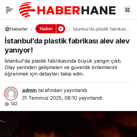
İstanbul’da plastik
0
fabrikası alev alev
Haber
Haberler
İstanbul’da plastik fabrikası
alev alev yanıyor!
İstanbul’da plastik fabrikası alev alev
yanıyor!
yanıyor!
İstanbul'da plastik fabrikasında büyük yangın çıktı.
Olay yerinden gelişmeleri ve güvenlik önlemlerini
öğrenmek için detayları takip edin.
admin
tarafından yayınlandı
31 Temmuz 2025, 08:10
yayınlandı
142