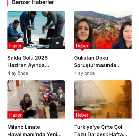
Benzer Haberler
Haber
Haber
Salda Gölü 2026
Gülistan Doku
Haziran Ayında
Soruşturmasında
Uluslararası
Cinayet Şüphesiyle 7
4 ay önce
4 ay önce
Astrobiyoloji Etkinliğine
İlde Eş Zamanlı
Ev Sahipliği Yapacak
Operasyon
Haber
Haber
Milano Linate
Türkiye’ye Çifte Çöl
Havalimanı’nda Yeni
Tozu Darbesi: Hafta