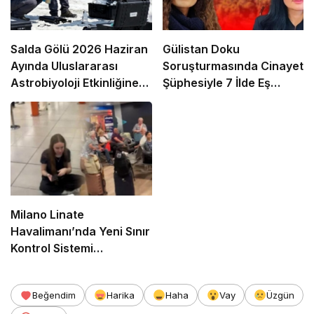
Salda Gölü 2026 Haziran
Gülistan Doku
Ayında Uluslararası
Soruşturmasında Cinayet
Astrobiyoloji Etkinliğine
Şüphesiyle 7 İlde Eş
Ev Sahipliği Yapacak
Zamanlı Operasyon
Milano Linate
Havalimanı’nda Yeni Sınır
Kontrol Sistemi
Aksaklıklara Yol Açtı
Beğendim
Harika
Haha
Vay
Üzgün