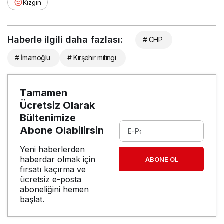
Kızgın
Haberle ilgili daha fazlası:
# CHP
# İmamoğlu
# Kırşehir mitingi
Tamamen
Ücretsiz Olarak
Bültenimize
Abone Olabilirsin
Yeni haberlerden
haberdar olmak için
ABONE OL
fırsatı kaçırma ve
ücretsiz e-posta
aboneliğini hemen
başlat.