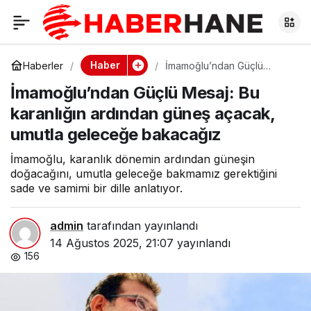
İmamoğlu’ndan Güçlü
0
Mesaj: Bu karanlığın
Haber
Haberler
İmamoğlu’ndan Güçlü
Mesaj: Bu karanlığın
İmamoğlu’ndan Güçlü Mesaj: Bu
ardından güneş açacak,
ardından güneş
umutla geleceğe bakacağız
karanlığın ardından güneş açacak,
umutla geleceğe bakacağız
açacak, umutla
İmamoğlu, karanlık dönemin ardından güneşin
geleceğe bakacağız
doğacağını, umutla geleceğe bakmamız gerektiğini
sade ve samimi bir dille anlatıyor.
admin
tarafından yayınlandı
14 Ağustos 2025, 21:07
yayınlandı
156