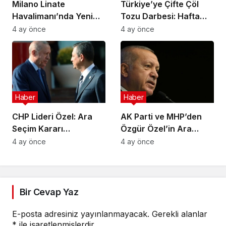
Milano Linate
Türkiye’ye Çifte Çöl
Havalimanı’nda Yeni
Tozu Darbesi: Hafta
Sınır Kontrol Sistemi
Sonu Çamur Yağacak!
4 ay önce
4 ay önce
Aksaklıklara Yol Açtı
Haber
Haber
CHP Lideri Özel: Ara
AK Parti ve MHP’den
Seçim Kararı
Özgür Özel’in Ara
Yürütmenin Değil
Seçim Çağrısına Ret
4 ay önce
4 ay önce
Meclisin Yetkisindedir
Bir Cevap Yaz
E-posta adresiniz yayınlanmayacak.
Gerekli alanlar
*
ile işaretlenmişlerdir