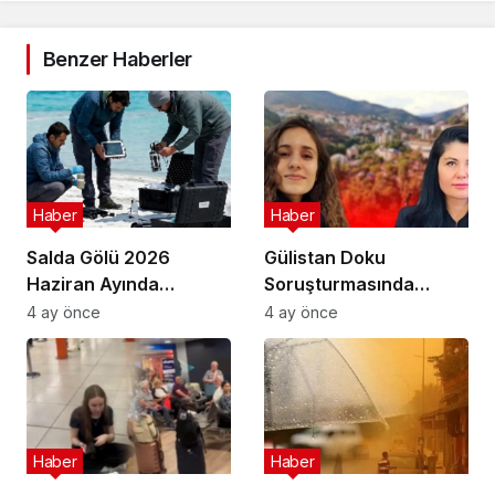
Benzer Haberler
Haber
Haber
Salda Gölü 2026
Gülistan Doku
Haziran Ayında
Soruşturmasında
Uluslararası
Cinayet Şüphesiyle 7
4 ay önce
4 ay önce
Astrobiyoloji Etkinliğine
İlde Eş Zamanlı
Ev Sahipliği Yapacak
Operasyon
Haber
Haber