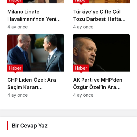
Milano Linate
Türkiye’ye Çifte Çöl
Havalimanı’nda Yeni
Tozu Darbesi: Hafta
Sınır Kontrol Sistemi
Sonu Çamur Yağacak!
4 ay önce
4 ay önce
Aksaklıklara Yol Açtı
Haber
Haber
CHP Lideri Özel: Ara
AK Parti ve MHP’den
Seçim Kararı
Özgür Özel’in Ara
Yürütmenin Değil
Seçim Çağrısına Ret
4 ay önce
4 ay önce
Meclisin Yetkisindedir
Bir Cevap Yaz