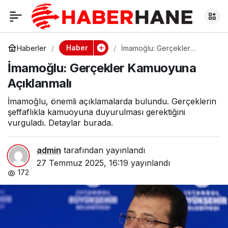
İmamoğlu: Gerçekler
0
Kamuoyuna
Haber
Haberler
İmamoğlu: Gerçekler
Kamuoyuna Açıklanmalı
İmamoğlu: Gerçekler Kamuoyuna
Açıklanmalı
Açıklanmalı
İmamoğlu, önemli açıklamalarda bulundu. Gerçeklerin
şeffaflıkla kamuoyuna duyurulması gerektiğini
vurguladı. Detaylar burada.
admin
tarafından yayınlandı
27 Temmuz 2025, 16:19
yayınlandı
172