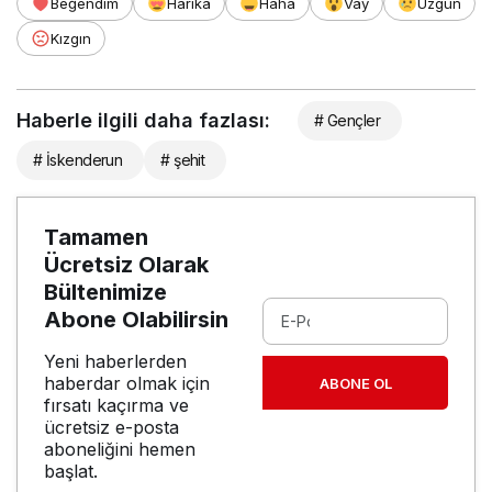
Beğendim
Harika
Haha
Vay
Üzgün
Kızgın
Haberle ilgili daha fazlası:
# Gençler
# İskenderun
# şehit
Tamamen
Ücretsiz Olarak
Bültenimize
Abone Olabilirsin
Yeni haberlerden
haberdar olmak için
ABONE OL
fırsatı kaçırma ve
ücretsiz e-posta
aboneliğini hemen
başlat.