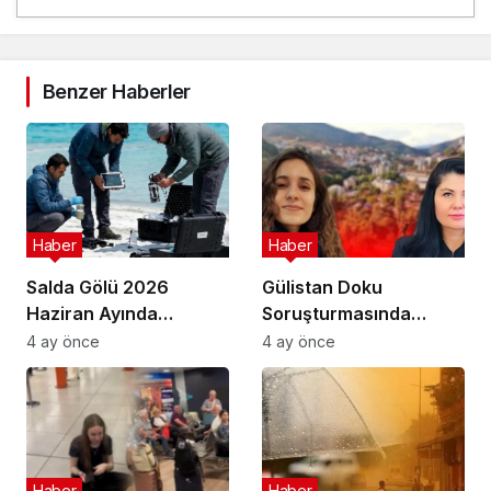
Benzer Haberler
Haber
Haber
Salda Gölü 2026
Gülistan Doku
Haziran Ayında
Soruşturmasında
Uluslararası
Cinayet Şüphesiyle 7
4 ay önce
4 ay önce
Astrobiyoloji Etkinliğine
İlde Eş Zamanlı
Ev Sahipliği Yapacak
Operasyon
Haber
Haber