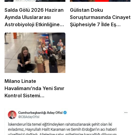
Salda Gölü 2026 Haziran
Gülistan Doku
Ayında Uluslararası
Soruşturmasında Cinayet
Astrobiyoloji Etkinliğine
Şüphesiyle 7 İlde Eş
Ev Sahipliği Yapacak
Zamanlı Operasyon
Milano Linate
Havalimanı’nda Yeni Sınır
Kontrol Sistemi
Aksaklıklara Yol Açtı